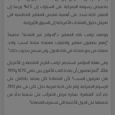
بتخفيض رسومه الجمركية على السيارات إلى 2.5% وربما إلى
الصفر، لكنه شدد على أهمية تقليص المعايير التنظيمية التي
تعرقل دخول المنتجات الأمريكية إلى السوق الأوروبية.
ووصف ترامب تلك المعايير بـ"الحواجز غير النقدية"، مضيفاً:
"إنهم يضعون معايير واختبارات معقدة فقط لسبب واحد:
منعك من بيع منتجك في تلك الدول. ولن نسمح بحدوث ذلك".
وفي نهاية المؤتمر، استحضر ترامب التاريخ الاقتصادي الأمريكي
قائلاً: "أنتم تعلمون أن بلادنا كانت الأقوى بين عامي 1870 و1913.
هل تعرفون السبب؟ لأن اقتصادنا كان يعتمد بالكامل على
الرسوم الجمركية، ولم تكن لدينا ضريبة دخل. لكن في عام 1913،
جاء أحد ’العباقرة‘ بفكرة فرض الضرائب على شعبنا بدلاً من
تحميلها على الدول الأجنبية التي تستنزف اقتصادنا".