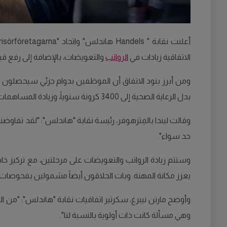
الاتفاقية زيادات في
الرواتب
والتعويضات، بالإضافة إلى رفع ق
بدل الرعاية الصحية إلى 3400 كرونة سنوياً، وزيادة المساهمات التقاعدية من 4.5 إلى 5 بالمئة للموظفين الذين تتراوح أعمارهم بين 25 و65 عاماً.
وقالت ليندا بالمِتزهوفر، رئيسة نقابة "هاندلس": "لقد تفا
حد سواء".
وستتم زيادة الرواتب والتعويضات على مرحلتين، مع تركيز خاص
يعزز مكانة المهنة. وبات الحلاقون أيضاً مشمولين بفحوصات
وأوضح مارتن نيبرغ، سكرتير اتفاقيات نقابة "هاندلس": "من 
وهي مسألة كانت ذات أولوية بالنسبة لنا".