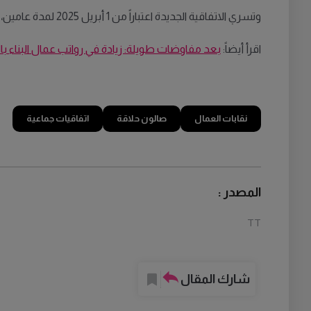
وتسري الاتفاقية الجديدة اعتباراً من 1 أبريل 2025 لمدة عامين، وتشمل جميع الموظفين العاملين ضمن شركات "Frisörföretagarna".
اقرأ أيضاً:
بعد مفاوضات طويلة: زيادة في رواتب عمال البناء
نقابات العمال
صالون حلاقة
اتفاقيات جماعية
المصدر :
TT
شارك المقال