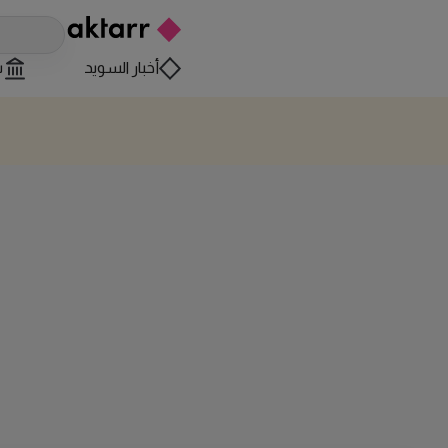
أخبار السويد
س