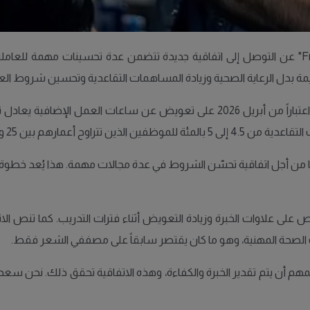
أعلنت نقابة " Handels هاندلس" واتحاد "Frisörföretagarna" عن التوصل إلى اتفاقية جديدة تتض
يمة بدل الرعاية الصحية وزيادة المساهمات التقاعدية وتحسين شروط ال
ومن أبرز بنود الاتفاق أن الموظفين بدوام جزئي سيحصلون اعتباراً من أبريل 2026 
وضنا من أجل اتفاقية تحسّن الشروط في عدة مجالات مهمة. هذا يُعد خطو
 على علاوات الخبرة وزيادة التعويض أثناء فترات التدريب. كما تنص ال
 الصحة المهنية، وهو ما كان يقتصر سابقاً على مصففي الشعر فقط.
المهم أن يتم تقدير الخبرة والكفاءة، وهذه الاتفاقية تحقق ذلك. نحن 