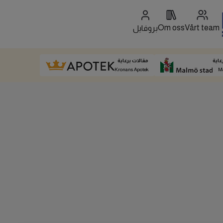
Om oss
Vårt team
بروفايل
عاية
مقالات برعاية
Kronans Apotek
M