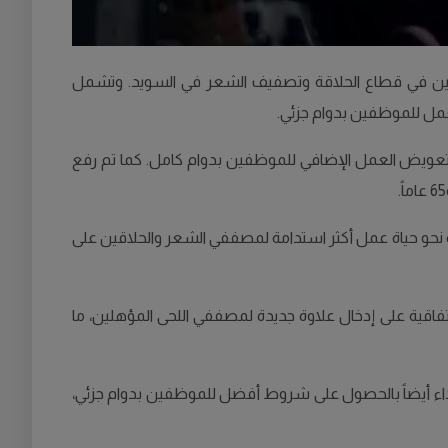
من عدة تحسينات مهمة للعاملين في قطاع الحلاقة وتصفيف الشعر في السويد. وتشمل
عمل للموظفين بدوام جزئي.
على تعويض عن ساعات العمل الإضافية يعادل تعويض العمل الإضافي للموظفين بدوام كامل. كما تم رفع
ة نحو حياة عمل أكثر استدامة لمصففي الشعر والحلاقين على
اتفاقية على إدخال علاوة جديدة لمصففي اللحى المؤهلين، ما
سعداء أيضاً بالحصول على شروط أفضل للموظفين بدوام جزئي،