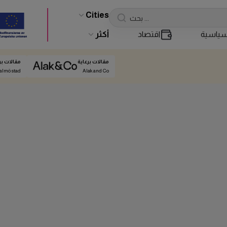
Cities
ياسية
اقتصاد
أكثر
مقالات برعاية
مقالات بر
almö stad
Alak and Co