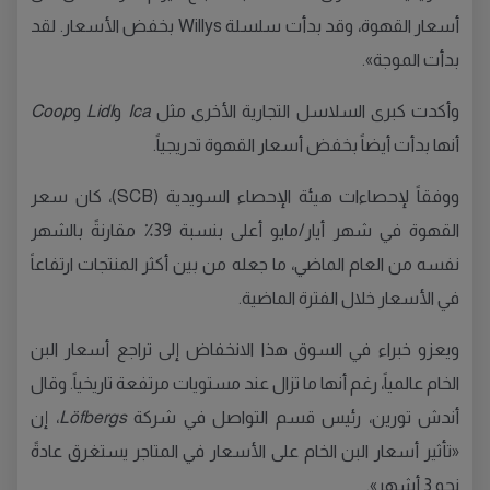
أسعار القهوة، وقد بدأت سلسلة Willys بخفض الأسعار. لقد
بدأت الموجة».
وأكدت كبرى السلاسل التجارية الأخرى مثل
Ica
و
Lidl
و
Coop
أنها بدأت أيضاً بخفض أسعار القهوة تدريجياً.
ووفقاً لإحصاءات هيئة الإحصاء السويدية (SCB)، كان سعر
القهوة في شهر أيار/مايو أعلى بنسبة 39٪ مقارنةً بالشهر
نفسه من العام الماضي، ما جعله من بين أكثر المنتجات ارتفاعاً
في الأسعار خلال الفترة الماضية.
ويعزو خبراء في السوق هذا الانخفاض إلى تراجع أسعار البن
الخام عالمياً، رغم أنها ما تزال عند مستويات مرتفعة تاريخياً. وقال
أندش تورين، رئيس قسم التواصل في شركة
Löfbergs
، إن
«تأثير أسعار البن الخام على الأسعار في المتاجر يستغرق عادةً
نحو 3 أشهر».