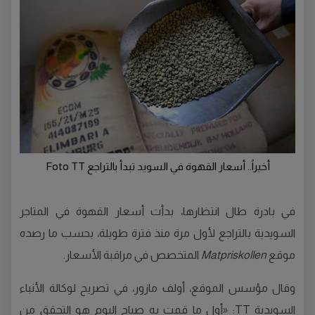
أخيراً.. أسعار القهوة في السويد تبدأ بالتراجع Foto TT
في بادرة طال انتظارها، بدأت أسعار القهوة في المتاجر
السويدية بالتراجع لأول مرة منذ فترة طويلة، بحسب ما رصده
موقع
Matpriskollen
المتخصص في مراقبة الأسعار.
وقال مؤسس الموقع، أولف مازور، في تصريح لوكالة الأنباء
السويدية TT: «أول ما قمت به صباح اليوم هو التحقق من