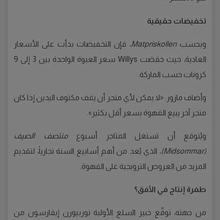
تخفيضات حقيقية
وبحسب
Matpriskollen
، فإن التخفيضات بدأت على الأسعار
العادية، حيث خفضت Willys سعر العبوة الواحدة بين 3 إلى 9
كرونات حسب الماركة.
وأضاف مازور: «لا يمكن لأي متجر أن يقف مكتوف اليدين إذا كان
متجر آخر يبيع القهوة بسعر أقل بكثير».
ويُتوقع أن تستغل المتاجر أسبوع
منتصف الصيف
(Midsommar)
، الذي يُعد من أهم أسابيع السنة تجارياً، لتقديم
المزيد من العروض الترويجية على القهوة.
طفرة إنتاج في الأفق؟
من جهته، توقّع خبير السلع الأولية توربيورن إيفارسون من