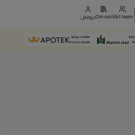
Om oss
Vårt team
بروفايل
عاية
مقالات برعاية
Kronans Apotek
M