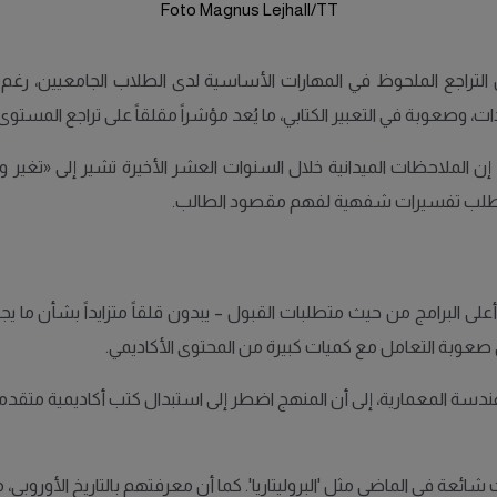
Foto Magnus Lejhall/TT
تراجع الملحوظ في المهارات الأساسية لدى الطلاب الجامعيين، رغم ال
 وصعوبة في التعبير الكتابي، ما يُعد مؤشراً مقلقاً على تراجع المستوى
 إن الملاحظات الميدانية خلال السنوات العشر الأخيرة تشير إلى «تغ
 طلب تفسيرات شفهية لفهم مقصود الطالب.
ى البرامج من حيث متطلبات القبول – يبدون قلقاً متزايداً بشأن ما ي
عوبة التعامل مع كميات كبيرة من المحتوى الأكاديمي.
دسة المعمارية، إلى أن المنهج اضطر إلى استبدال كتب أكاديمية متقدمة ب
ئعة في الماضي مثل 'البروليتاريا'. كما أن معرفتهم بالتاريخ الأوروبي، 