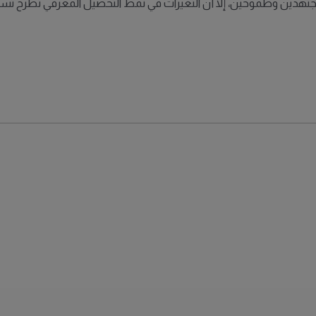
مجتهدين وطموحين، إلا أن التغيرات في نمط التحصيل المعرفي تطرح تسا