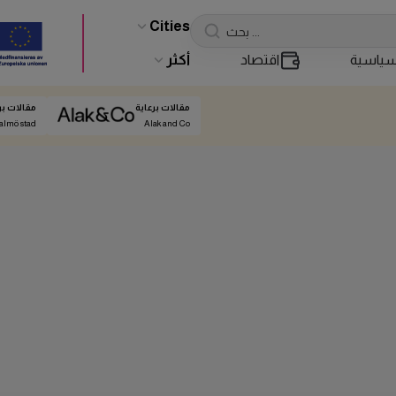
Cities
ياسية
اقتصاد
أكثر
مقالات برعاية
مقالات بر
almö stad
Alak and Co