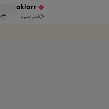
أخبار السويد
س