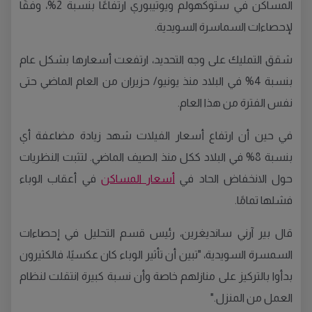
المساكن في ستوكهولم ويوتيبوري ارتفاعًا بنسبة
2%
، وفقًا
لإحصاءات السماسرة السويدية
.
شقق التمليك على وجه التحديد، ارتفعت أسعارها بشكل عام
بنسبة
4%
في البلاد منذ يونيو
/
حزيران من العام الماضي حتى
نفس الفترة من هذا العام
.
في حين أن ارتفاع أسعار الفيلات شهد زيادة مضاعفة أي
بنسبة
8%
في البلاد ككل منذ الصيف الماضي
.
لتثبت النظريات
حول الانخفاض الحاد في
أسعار المساكن
في أعقاب الوباء
فشلها تمامًا
.
قال بير آرني سانديغرين، رئيس قسم التحليل في إحصاءات
السمسرة السويدية،
"
تبين أن تأثير الوباء كان عكسيًا، فالكثيرون
بدأوا بالتركيز على منازلهم خاصة وأن نسبة كبيرة انتقلت لنظام
العمل من المنزل
."