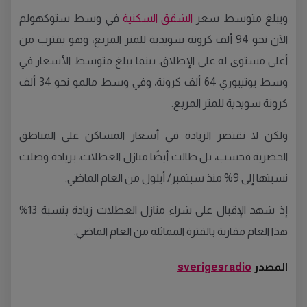
ويبلغ متوسط ​​سعر
الشقق السكنية
في وسط ستوكهولم
الآن نحو 94 ألف كرونة سويدية للمتر المربع، وهو يقترب من
أعلى مستوى له على الإطلاق. بينما يبلغ متوسط ​​الأسعار في
وسط يوتيبوري 64 ألف كرونة، وفي وسط مالمو نحو 34 ألف
كرونة سويدية للمتر المربع.
ولكن لا تقتصر الزيادة في أسعار المساكن على المناطق
الحضرية فحسب، بل طالت أيضًا منازل العطلات، بزيادة وصلت
نسبتها إلى 9% منذ سبتمبر/ أيلول من العام الماضي.
إذ شهد الإقبال على شراء منازل العطلات زيادة بنسبة 13%
هذا العام مقارنة بالفترة المماثلة من العام الماضي.
المصدر
sverigesradio