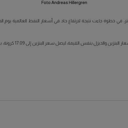
Foto Andreas Hillergren
وقود أسعار الوقود بمقدار 30 أوره لكل لتر، في خطوة جاءت نتيجة لارتفاع حاد في أسعار ا