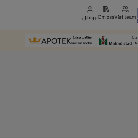
Om oss
Vårt team
بروفايل
عاية
مقالات برعاية
Kronans Apotek
M