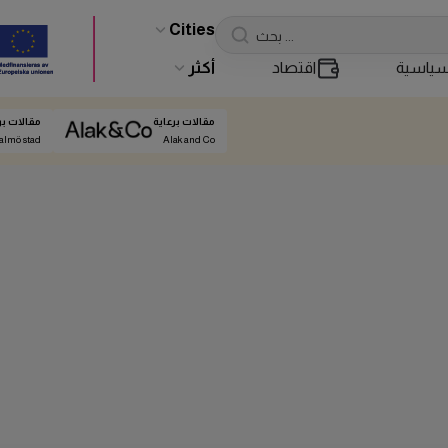
Cities
ياسية
اقتصاد
أكثر
مقالات برعاية
مقالات بر
almö stad
Alak and Co