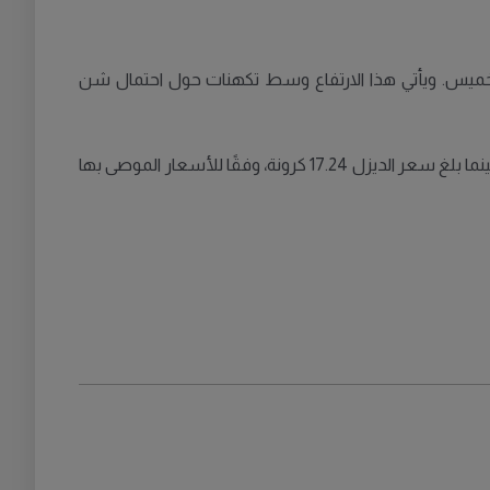
لنفط العالمية يوم الخميس. ويأتي هذا الارتفاع وسط تكهنات حول احتمال شن
وأعلنت شركات الوقود الكبرى صباح يوم الجمعة عن زيادة أسعار البنزين والديزل بنفس القيمة، ليصل سعر البنزين إلى 17.09 كرونة، بينما بلغ سعر الديزل 17.24 كرونة، وفقًا للأسعار الموصى بها