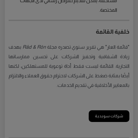
مستحقة، يمكن تقديم اعتراض رسمي لدى الجهات
المختصة.
خلفية القائمة
"قائمة العار" هي تقرير سنوي تصدره مجلة
Råd & Rön
بهدف
زيادة الشفافية وتحفيز الشركات على تحسين ممارساتها
التجارية. القائمة ليست فقط أداة توعوية للمستهلكين، لكنها
أيضًا بمثابة ضغط على الشركات لاحترام حقوق العملاء والالتزام
بالمعايير الأخلاقية في تقديم الخدمات.
شركات سويدية