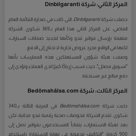
المركز الثاني: شركة Dinbilgaranti
حصلت شركة
Dinbilgaranti
، التي كانت في صدارة القائمة العام
الماضي، على المركز الثاني هذا العام بـ369 شكوى. الشركة
متهمة بإرسال فواتير تبدو وكأنها لتجديد ضمانات السيارات،
لكنها في الواقع مجرد عروض تجارية لا تحتاج إلى الدفع.
وصفت هيئة شؤون المستهلكين هذه الممارسات بأنها
"تسويق مضلل"، حيث تسبب إرباكًا كبيرًا لدى العملاء وتؤدي إلى
دفع مبالغ غير مستحقة.
المركز الثالث: شركة Bedömahälsa.com
جاءت شركة
Bedömahälsa.com
في المرتبة الثالثة بـ340
شكوى. تقدم الشركة فحوصات صحية رقمية تبدو مجانية، لكن
بعد تعبئة الاستمارات، يتفاجأ المستخدمون بفواتير تصل إلى
900 كرونة. "التكاليف مدفونة في نهاية الاستمارة باستخدام