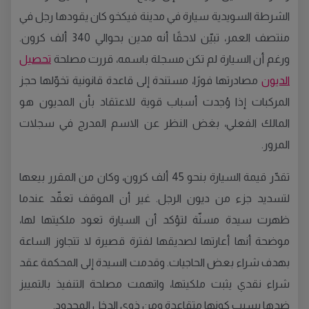
الشرطة السويدية سيارة في مدينة فيكخو كان يقودها رجل في
منتصف العمر، تبيّن لاحقًا أنه مدين بحوالي 340 ألف كرون.
ورغم أن السيارة لم تكن مسجلة باسمه، قررت مصلحة
تحصيل
الديون
مصادرتها فورًا، مستندة إلى قاعدة قانونية تخوّلها حجز
المركبات إذا وُجدت أسباب قوية للاعتقاد بأن المديون هو
المالك الفعلي، بغض النظر عن الاسم المدرج في سجلات
المرور.
تقدّر قيمة السيارة بنحو 45 ألف كرون، وكان من المقرر بيعها
لتسديد جزء من ديون الرجل. غير أن الموقف تعقّد عندما
ظهرت سيدة مسنّة لتؤكد أن السيارة تعود ملكيتها لها،
موضحة أنها أعارتها لصديقها لفترة قصيرة لا تتجاوز الساعة
بهدف شراء بعض الحاجيات. وقدمت السيدة إلى المحكمة عقد
شراء نقدي يثبت ملكيتها، واتهمت مصلحة التنفيذ بالتمييز
ضدها بسبب كونها متقاعدة ومن ذوي الدخل المحدود.