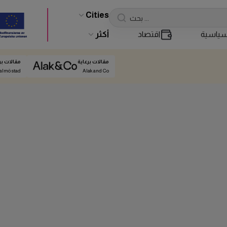
Cities
ياسية
اقتصاد
أكثر
مقالات برعاية
مقالات بر
almö stad
Alak and Co