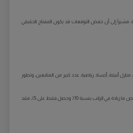
، مشيراً إلى أن خفض التوقعات قد يكون المفتاح الحقيقي
نازل أنيقة، أجساد رياضية، عدد كبير من المتابعين، وتطور
وأوضح: «العوامل الخارجية لها تأثير على السعادة، سواء من حيث امتلاك المال أو لا، لكن أيضاً تلعب التوقعات دوراً كبيراً. إذا توقع شخص ما زيادة في الراتب بنسبة 10٪ وحصل فقط على 5٪، فقد