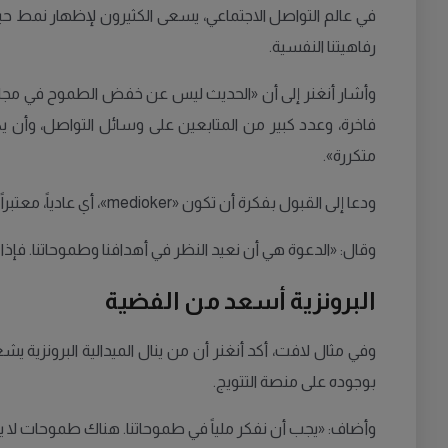
في عالم التواصل الاجتماعي، يسعى الكثيرون لإظهار نمط حياة 
رفاهيتنا النفسية.
وأشار أنغنر إلى أن «الحديث ليس عن خفض الطموح في مجالا
فاخرة، وعدد كبير من المتابعين على وسائل التواصل، وأن 
متكررة».
ودعا إلى القبول بفكرة أن تكون «medioker»، أي عادياً، معتبراً ذلك إستراتيجية فعالة لتحقيق الرضا الداخلي.
وقال: «الدعوة هي أن نعيد النظر في أهدافنا وطموحاتنا. فإذا
البرونزية أسعد من الفضية
وفي مثال لافت، أكد أنغنر أن من ينال الميدالية البرونزية ي
بوجوده على منصة التتويج.
وأضاف: «يجب أن نفكر ملياً في طموحاتنا. هناك طموحات لا 