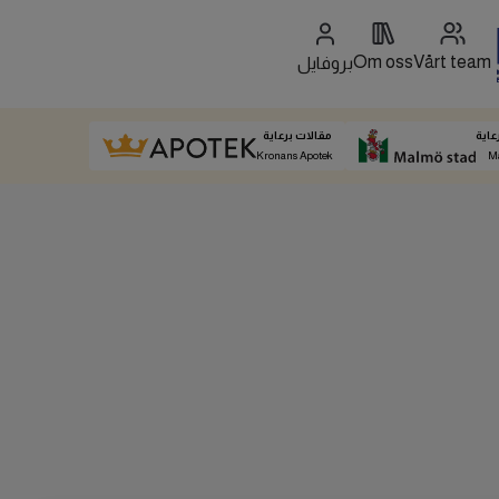
Om oss
Vårt team
بروفايل
عاية
مقالات برعاية
Kronans Apotek
M