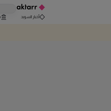
أخبار السويد
س