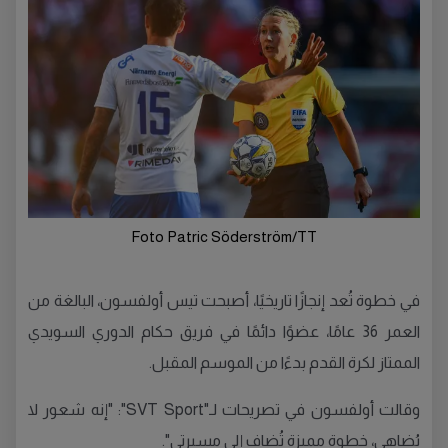
Foto Patric Söderström/TT
في خطوة تُعد إنجازًا تاريخيًا، أصبحت تيس أولفسون، البالغة من
العمر 36 عامًا، عضوًا دائمًا في فريق حكام الدوري السويدي
الممتاز لكرة القدم بدءًا من الموسم المقبل.
وقالت أولفسون في تصريحات لـ"SVT Sport": "إنه شعور لا
يُضاهى، خطوة مميزة تُضاف إلى مسيرتي".