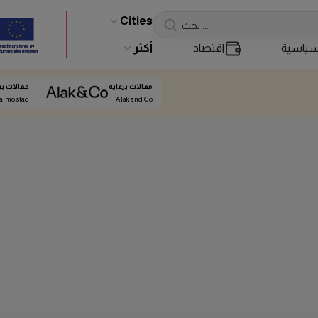
Cities
ياسية
اقتصاد
أكثر
مقالات برعاية
مقالات بر
almö stad
Alak and Co