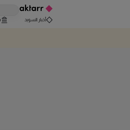
أخبار السويد
س