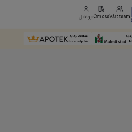
Om oss
Vårt team
بروفايل
عاية
مقالات برعاية
Kronans Apotek
M