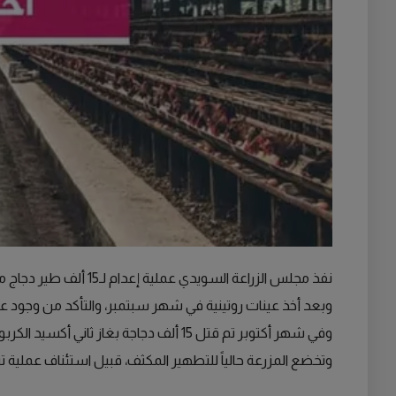
نفذ مجلس الزراعة السويدي عملية إعدام لـ15 ألف طير دجاج من مزرعة واحدة في
وبعد أخذ عينات روتينية في شهر سبتمبر، والتأكد من وجود عد
وفي شهر أكتوبر تم قتل 15 ألف دجاجة بغاز ثاني أكسيد الكربون حتى الموت.
وتخضع المزرعة حالياً للتطهير المكثف، قبيل استئناف عملية ترب