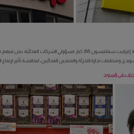
في ظل هذا الجدل المتصاعد، استدعت وزيرة المالية السويدية إليزابيث سفانتيسون 
أحزاب في السويد