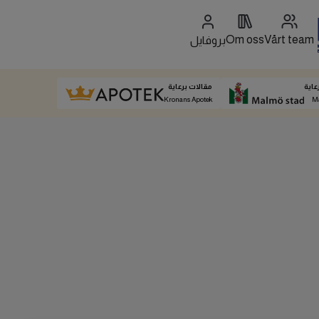
Om oss
Vårt team
بروفايل
عاية
مقالات برعاية
Kronans Apotek
M