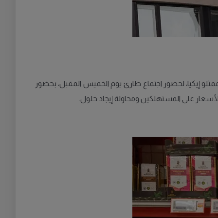
(M) كبار مسؤولي الشركات الغذائية، بمن فيهم ممثلو إيكيا، لحضور اجتماع طارئ يوم الخميس المقبل، بحضور