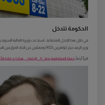
الحكومة تتدخل
وزير الريف بيتر كولغرين (KD) وممثلين عن اتحاد المزارعين السويدي ومنظمات تجارة التجزئة والمنتجين الغذائيين، لمناقشة تأثير ارتفاع الأسعار على المستهلكين ومحاولة إيجاد حلول.
اقرأ أيضاً:
حملة المقاطعة تصل إلى البرلمان.. هكذا رد قادة ال