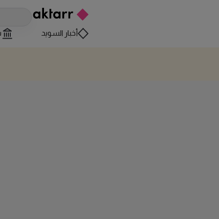
أخبار السويد
س