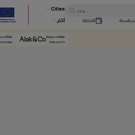
Cities
ياسية
اقتصاد
أكثر
مقالات برعاية
مقالات بر
almö stad
Alak and Co