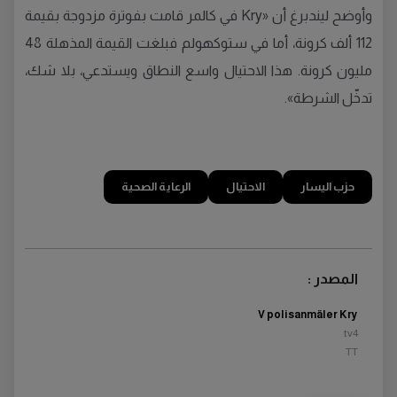
وأوضح ليندبرغ أن «Kry في كالمر قامت بفوترة مزدوجة بقيمة
112 ألف كرونة، أما في ستوكهولم فبلغت القيمة المذهلة 48
مليون كرونة. هذا الاحتيال واسع النطاق ويستدعي، بلا شك،
تدخّل الشرطة».
حزب اليسار
الاحتيال
الرعاية الصحية
المصدر :
V polisanmäler Kry
tv4
TT