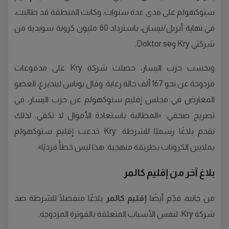
ستوكهولم على مدى عدة سنوات. وكانت المنطقة قد طالبت،
في نهاية أبريل/نيسان، باسترداد 60 مليون كرونة سويدية من
شركتي Kry وDoktor.se.
وبحسب حزب اليسار، حصلت شركة Kry على مدفوعات
مزدوجة عن نحو 167 ألف حالة رعاية. وقال يوناس ليندبرغ، العضو
المعارض في مجلس إقليم ستوكهولم عن حزب اليسار، في
تصريح صحفي: «المطالبة باستعادة الأموال لا تكفي. لذلك
نقدم بلاغًا رسميًا للشرطة. Kry خدعت إقليم ستوكهولم
بملايين الكرونات بطريقة منهجية. هذا ليس خطأً فرديًا».
بلاغ آخر من إقليم كالمر
من جانبه، قدّم أيضًا
إقليم كالمر
بلاغًا منفصلًا للشرطة ضد
شركة Kry، لنفس الأسباب المتعلقة بالفوترة المزدوجة.