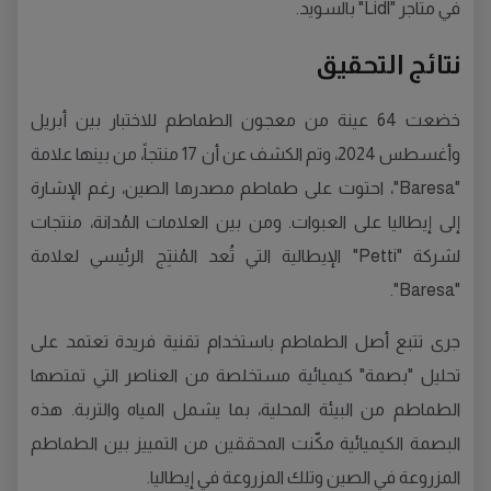
في متاجر "Lidl" بالسويد.
نتائج التحقيق
خضعت 64 عينة من معجون الطماطم للاختبار بين أبريل
وأغسطس 2024، وتم الكشف عن أن 17 منتجاً، من بينها علامة
"Baresa"، احتوت على طماطم مصدرها الصين، رغم الإشارة
إلى إيطاليا على العبوات. ومن بين العلامات المُدانة، منتجات
لشركة "Petti" الإيطالية التي تُعد المُنتِج الرئيسي لعلامة
"Baresa".
جرى تتبع أصل الطماطم باستخدام تقنية فريدة تعتمد على
تحليل "بصمة" كيميائية مستخلصة من العناصر التي تمتصها
الطماطم من البيئة المحلية، بما يشمل المياه والتربة. هذه
البصمة الكيميائية مكّنت المحققين من التمييز بين الطماطم
المزروعة في الصين وتلك المزروعة في إيطاليا.