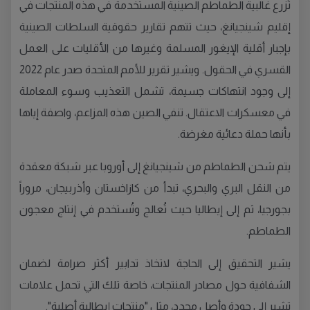
تُزرع غالبية الطماطم الصينية المستخدمة في هذه المنتجات في
إقليم شينجيانغ، حيث تتهم تقارير حقوقية السلطات الصينية
بإجبار أقلية الإيغور المسلمة وغيرها من الأقليات على العمل
القسري في الحقول. ويشير تقرير للأمم المتحدة صدر عام 2022
إلى وجود انتهاكات جسيمة، تشمل التعذيب وسوء المعاملة
في معسكرات الاعتقال. تنفي الصين هذه المزاعم، واصفة إياها
بأنها حملة دعائية مغرضة.
يتم شحن الطماطم من شينجيانغ إلى أوروبا عبر شبكة معقدة
من النقل البري والبحري، تبدأ من كازاخستان وأذربيجان، مروراً
بجورجيا، ثم إلى إيطاليا حيث تُعالج وتُستخدم في إنتاج معجون
الطماطم.
يشير التحقيق إلى الحاجة لاتخاذ تدابير أكثر صرامة لضمان
الشفافية حول مصادر المنتجات، خاصة تلك التي تحمل علامات
تشير إلى جودة وأصل محدد، مثل "منتجات إيطالية أصلية".