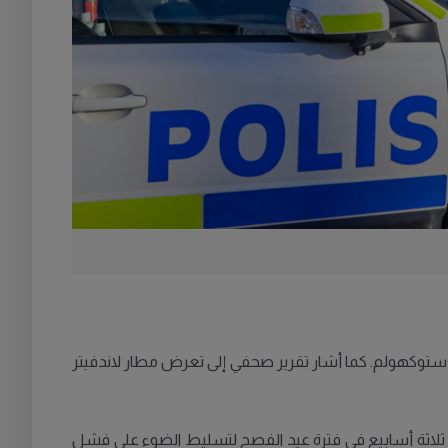
ستوكهولم. كما أشار تقرير صحفي إلى تعرض مطار لاندفيتر
 ثلاثة أسابيع في فترة عيد الفصح لتسليط الضوء على فشل