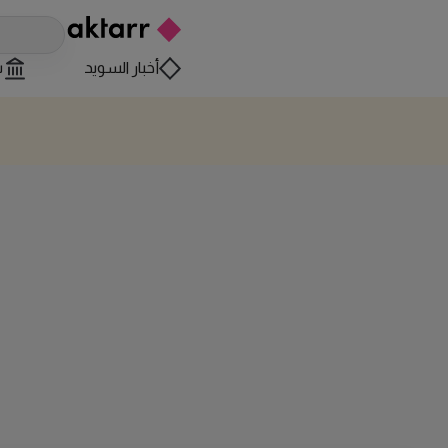
أخبار السويد
س