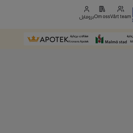
Om oss
Vårt team
بروفايل
عاية
مقالات برعاية
Kronans Apotek
M