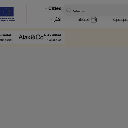
Cities
ياسية
اقتصاد
أكثر
مقالات برعاية
مقالات بر
almö stad
Alak and Co