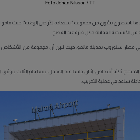
Foto Johan Nilsson / TT
نفذها ناشطون بيئيون من مجموعة "استعادة الأراضي الرطبة"، حيث قاموا 
من الأنشطة المماثلة خلال فترة عيد الفصح.
ة في مطار ستوروب بمدينة مالمو، حيث تبين أن مجموعة من الأشخاص أل
لاحتجاج ثلاثة أشخاص؛ اثنان جلسا عند المدخل، بينما قام الثالث بتوث
ادثة ساعد في عملية التخريب.