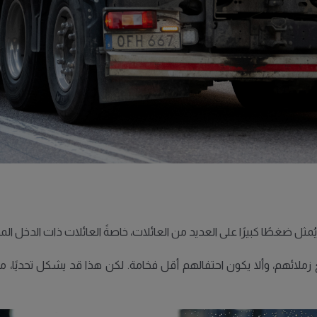
إذ يُمثل ضغطًا كبيرًا على العديد من العائلات، خاصةً العائلات ذات الدخل ا
زملائهم، وألا يكون احتفالهم أقل فخامة. لكن هذا قد يشكل تحديًا، م