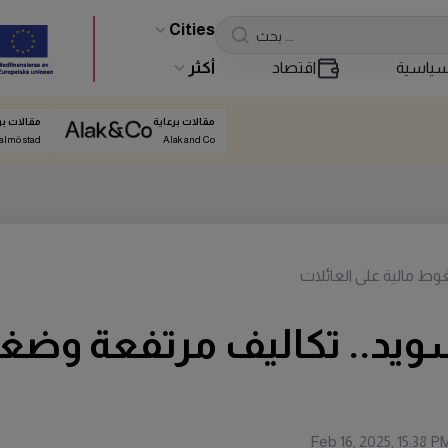
Cities
ياسية
اقتصاد
أكثر
مقالات برعاية
مقالات بر
almö stad
Alak and Co
وط مالية على العائلات
سويد.. تكاليف مرتفعة وضغ
Feb 16, 2025, 15:38 P