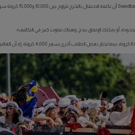
يُظهر تحليل أجراه الخبير ال
ودة، أو يمكنك الإنفاق ببذخ، وهناك تفاوت كبير في التكاليف».