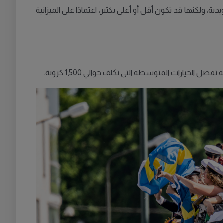
اقتصادي أرتورو أركيس من بنك Swedbank أن تكلفة الاحتفال بالتخرج تتراوح بين 10,000 و15,000 كرونة سويدية، ولكنها قد تكون أقل أو أعلى بكثير، اعتمادًا على الميزانية