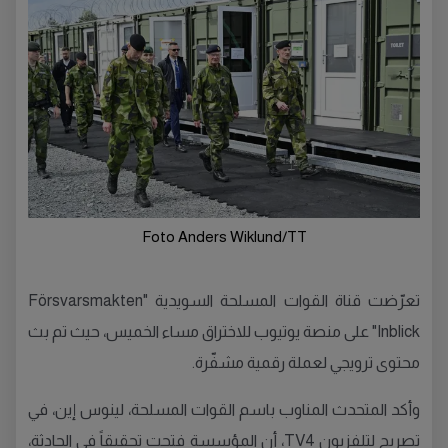
Foto Anders Wiklund/TT
تعرّضت قناة القوات المسلحة السويدية "Försvarsmakten
Inblick" على منصة يوتيوب للاختراق مساء الخميس، حيث تم بث
محتوى ترويجي لعملة رقمية مشفّرة.
وأكد المتحدث المناوب باسم القوات المسلحة، لينوس إين، في
تصريح لتلفزيون TV4، أن المؤسسة فتحت تحقيقاً في الحادثة،