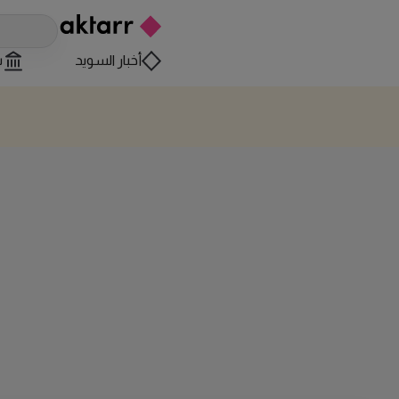
أخبار السويد
س