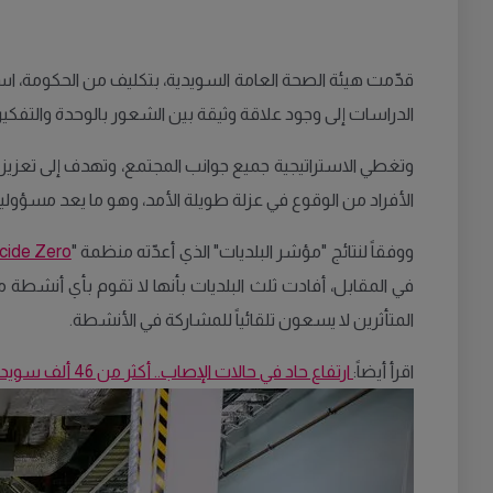
قدّمت هيئة الصحة العامة السويدية، بتكليف من الحكومة، اس
الدراسات إلى وجود علاقة وثيقة بين الشعور بالوحدة والتفكير ف
وتغطي الاستراتيجية جميع جوانب المجتمع، وتهدف إلى تعزيز أماك
الأفراد من الوقوع في عزلة طويلة الأمد، وهو ما يعد مسؤولي
ووفقاً لنتائج "مؤشر البلديات" الذي أعدّته منظمة "
cide Zero
في المقابل، أفادت ثلث البلديات بأنها لا تقوم بأي أنشطة مي
المتأثرين لا يسعون تلقائياً للمشاركة في الأنشطة.
اقرأ أيضاً:
ارتفاع حاد في حالات الإصاب.. أكثر من 46 ألف سويدي اضطروا لأخذ إجازة مرضية