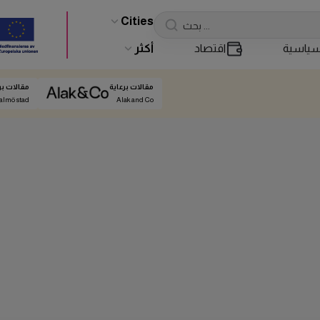
Cities
ياسية
اقتصاد
أكثر
مقالات برعاية
مقالات بر
almö stad
Alak and Co