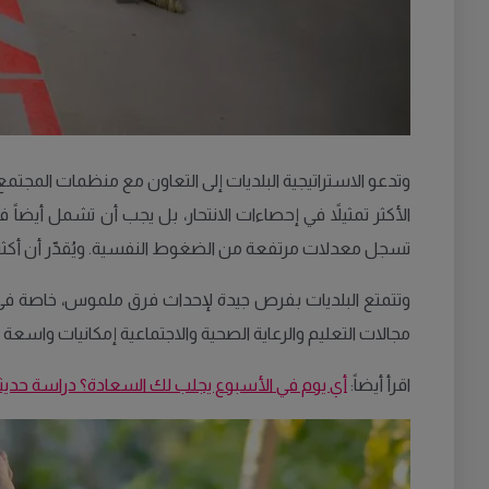
وتدعو الاستراتيجية البلديات إلى التعاون مع منظمات المجتمع ا
تسجل معدلات مرتفعة من الضغوط النفسية. ويُقدّر أن أكثر من 20% من النساء في هذه الفئة العمرية يعانين من إجهاد ن
وتتمتع البلديات بفرص جيدة لإحداث فرق ملموس، خاصة في ظ
مجالات التعليم والرعاية الصحية والاجتماعية إمكانيات واسع
اقرأ أيضاً:
أي يوم في الأسبوع يجلب لك السعادة؟ دراسة حدي