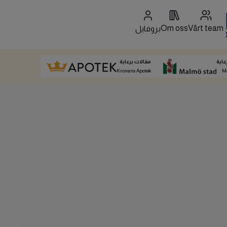
Om oss
Vårt team
بروفايل
عاية
مقالات برعاية
Kronans Apotek
M