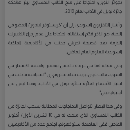
بجوائز النوبل؛ احتجاجا على منح الكاتب النمساوي بيتر هاندكه
جائزة نوبل في الآداب لعام 2019.
وأشار التلفزيون السويدي إلى أن "كريستوفر ليندور"، العضو في
اللجنة، هو الآخر قدّم استقالته؛ احتجاجا على عدم إجراء التغييرات
اللازمة بعد فضيحة تحرش حدثت في الأكاديمية الملكية
السويدية للعلوم العام الماضي.
وفي مقالة لها في جريدة داغنس نيهيتير واسعة الانتشار في
السويد، قالت غون-بريت ساندستروم، إن "السياسة تدخلت في
اختيار الأسماء الفائزة بجائزة نوبل في الآداب، وهذا ليس من
أيديولوجيتي".
وفي هذا الإطار، تتواصل الاحتجاجات المطالبة بسحب الجائزة من
الكاتب النمساوي، الذي منحت له في 10 تشرين الأول/ أكتوبر
الماضي ففي العاصمة ستوكهولم، اجتمع عدد من الأكاديميين