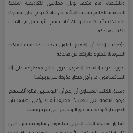
والنشطاء أمام متحف نوبل، مطالبين الأكاديمية الملكية
السويدية للعلوم بسحب الجائزة من هاندكه وفي بيان مشترك
تلته الكاتبة أمريكا فيرا- زافالا، أدانت منح جائزة نوبل في الآداب
للكتاب هاندكه.
وأضافت زافالا أن الجميع يأملون سحب الأكاديمية الملكية
السويدية للعلوم جائزئتها من هاندكه.
بدوره، عزف الناشط اليهودي درور فيللر مقطوعة على آلة
الساكسافون، من أجل ضحايا مذبحة سريبرينيتسا.
وسبق للكاتب النمساوي أن زعم أن "البوسنيين قتلوا أنفسهم،
ورموا التهمة على الصرب"، مضيفا أنه لا يؤمن إطلاقا بأن
الصرب ارتكبوا مذبحة بحق البوسنيين في سريبرينيتسا.
كما زار هاندكه القائد الصربي سلوبودان ميلوشيفيتش، الذي
كان يُحاكم في المحكة الجنائية الدولية في لاهاي، وشارك لاحقا