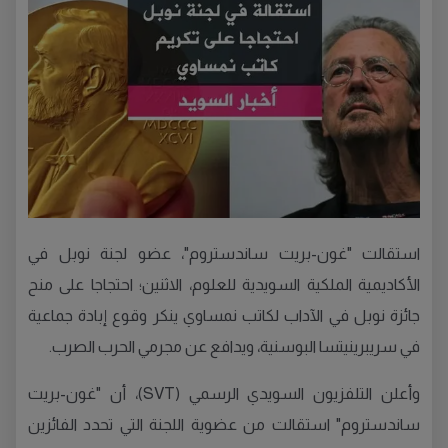
استقالت "غون-بريت ساندستروم"، عضو لجنة نوبل في
الأكاديمية الملكية السويدية للعلوم، الاثنين؛ احتجاجا على منح
جائزة نوبل في الآداب لكاتب نمساوي ينكر وقوع إبادة جماعية
في سريبرينيتسا البوسنية، ويدافع عن مجرمي الحرب الصرب.
وأعلن التلفزيون السويدي الرسمي (SVT)، أن "غون-بريت
ساندستروم" استقالت من عضوية اللجنة التي تحدد الفائزين