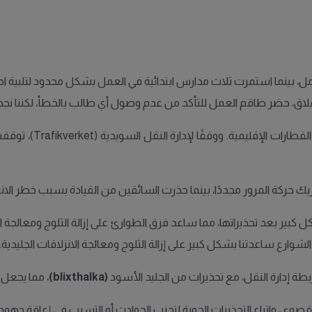
لإغلاق، حضر طاقم العمل للتأكد من عدم وصول أي طالب بالخطأ، لكننا نجح
ك حركة المرور مجددًا، بينما حذرت السائقين من القيادة بسبب خطر الانزل
 كبير بعد تحذيراتها، مما ساعد فرق الطوارئ على إزالة الثلوج ومعالجة 
لشوارع ساعدتنا بشكل كبير على إزالة الثلوج ومعالجة الانزلاقات الجليدية."
يطة إدارة النقل، مع تحذيرات من الجليد الأسود
(blixthalka)
، مما يجعل 
صوى، واتباع التحذيرات الجوية لتجنب الحوادث أو التسبب في إعاقة جهود