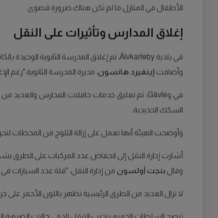
الأطفال في المنازل ما لم تكن هناك ضرورة قصوى.
إغلاق المدارس وتأثيرات على النقل
في بلدية Älvkarleby، تم إغلاق المدرسة الثانوية الوحيدة بالكامل، بينما استمرت ثلاث مدارس ابتدائية في العمل بشكل محدود لتلبية احتياجات أولياء الأمور العاملين في الوظائف الحيوية.
وأضافت
إينغيرد هانسون
، مديرة المدرسة الثانوية:"رغم ا
السكك الحديدية.
وأوضحت الهيئة أنها تعمل على إزالة الثلوج من المحطات لتحري
أشارت إدارة النقل إلى انخفاض عدد المركبات على الطرق بشكل
وقال
بنجت أولسون
من إدارة النقل: "قلة عدد السيارات في ا
لا تزال العديد من الطرق الرئيسية تظهر باللون الأحمر على خر
تنصح السلطات الجميع بتجنب التنقل إلا في حالات الضرورة الق