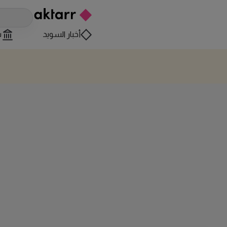
أخبار السويد
س