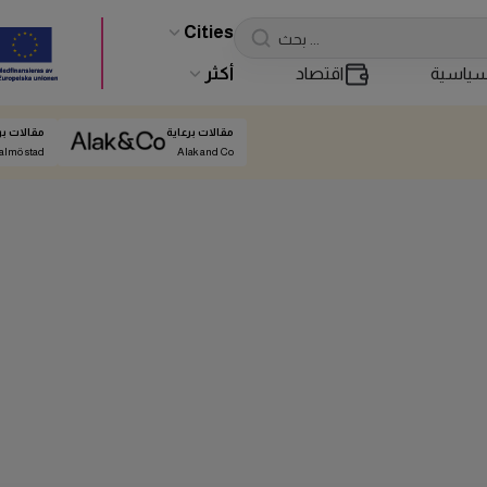
Cities
ياسية
اقتصاد
أكثر
مقالات برعاية
مقالات بر
almö stad
Alak and Co