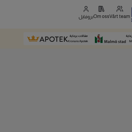
Om oss
Vårt team
بروفايل
عاية
مقالات برعاية
Kronans Apotek
M