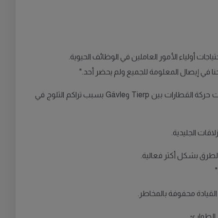
نا في إيصال المعلومة للجميع ولم يحضر أحد."
في وGävle، تم تعليق خدمات حافلات المدارس والعديد من القطارات الإقليمية. ووفقًا لإدارة النقل السويدية (Trafikverket)، توقفت حركة القطارات بين Tierp وGävle بسبب تراكم الثلوج في
اقات الجليدية.
الطرق بشكل أكثر فعالية.
القيادة محفوفة بالمخاطر.
 الطوارئ.