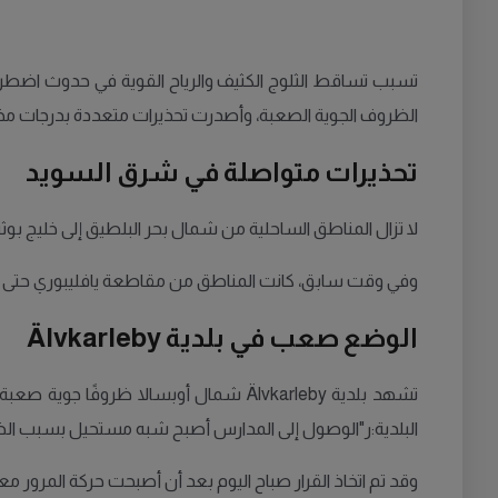
تسبب تساقط الثلوج الكثيف والرياح القوية في حدوث اضطر
الظروف الجوية الصعبة، وأصدرت تحذيرات متعددة بدرجات مخ
تحذيرات متواصلة في شرق السويد
لا تزال المناطق الساحلية من شمال بحر البلطيق إلى خليج بو
وفي وقت سابق، كانت المناطق من مقاطعة يافليبوري حتى
الوضع صعب في بلدية Älvkarleby
تشهد بلدية Älvkarleby شمال أوبسالا ظ
البلدية:ر"الوصول إلى المدارس أصبح شبه مستحيل بسبب الظرو
وقد تم اتخاذ القرار صباح اليوم بعد أن أصبحت حركة المرور 