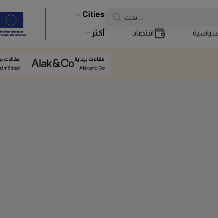
Cities
ياسية
اقتصاد
أكثر
مقالات برعاية
مقالات بر
almö stad
Alak and Co