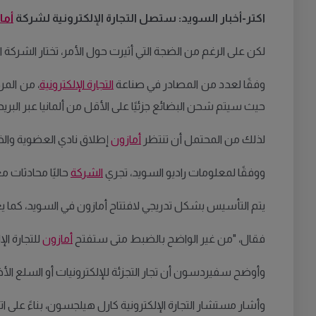
اكتر-أخبار السويد: ستصل
التجارة
الإلكترونية
لشركة
أما
لكن على الرغم من الضجة التي أثيرت حول الأمر، تختار الشركة ال
وفقًا لعدد من المصادر في صناعة
التجارة الإلكترونية
، من المر
حيث سيتم شحن البضائع جزئيًا على الأقل من ألمانيا عبر البريد
لذلك من المحتمل أن تنتظر
أمازون
إطلاق نادي العضوية وال
ووفقًا لمعلومات راديو السويد، تجري
الشركة
حاليًا محادثات
يتم التأسيس بشكل تدريجي لافتتاح أمازون في السويد، كما يعت
فقال،
"
من غير الواضح بالضبط متى ستفتح
أمازون
للتجارة ال
وأوضح سفيردسون أن تجار التجزئة للإلكترونيات أو السلع الأخر
وأشار مستشار التجارة الإلكترونية كارل هيلجسون، بناءً على 