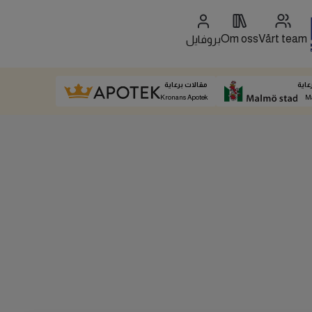
Om oss
Vårt team
بروفايل
عاية
مقالات برعاية
Kronans Apotek
M