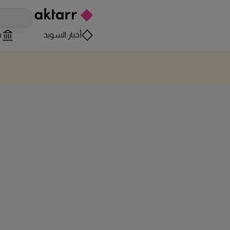
أخبار السويد
س