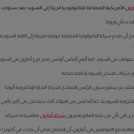
زون
الأمريكية
العملاقة
للتكنولوجيا
قريبًا
إلى
السويد
بعد
سنوات
م
بدء بتأنٍ وروية
.
جح أن تقدم شركة التكنولوجيا العملاقة موقعًا مترجمًا إلى اللغة السويدية
.
خصومات في السويد
.
كما ألمح أليكس أوتيس مدير فرع أمازون في السويد، 
 مع شركات الشحن السويدية المتخصصة
.
قد بير سفيردسون، الرئيس التنفيذي لشركة التجارة الإلكترونية أبوتيا
.
إلكترونية السويدية
.
كما أنه ليس من المؤكد أنك ستحصل على أكبر بائعي ت
ى التي تأتي من بقية العالم يعتبرون
شركة أمازون
منافسة لا شريكة
.
اتصالاته مع الموظفين في أمازون، أن الافتتاح يمكن أن يحدث في أكتوبر
/
ت