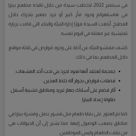
في سبتمبر 2022، لاحظت سيدة من خلال نافذة مطعم بيتزا
في هاسلهولم وجود فأر كبير أو جرذ صغير يتحرك داخل
المطبخ. أبلغت السيدة فورًا إدارة البيئة والبناء، التي قامت بزيارة
تفتيشية غير معلنة في اليوم نفسه.
كشف مفتشو البيئة عن أدلة على وجود قوارض في ثلاثة مواقع
داخل المطعم، بما في ذلك:
جمجمة يُعتقد أنها تعود لجرذ بني تحت أحد المشعات.
فضلات قوارض بجوار آلة خلط العجين.
آثار قضم على أسلاك جهاز تبريد ومناطق خشبية أسفل
طاولة إعداد البيتزا.
كما تم العثور على بقايا طعام مثل قشور بصل وقشرة بيتزا في
مناطق يصعب الوصول إليها، مما يشير إلى أن الحيوانات هي
من نقلت الطعام وليس الموظفين.