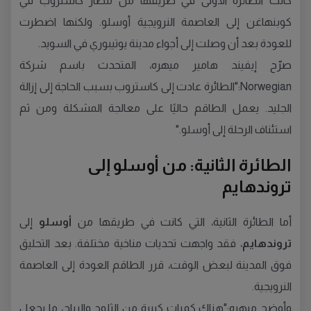
كانت الطائرة الأولى في طريقها من مطار كاستروب في
كوبنهاغن إلى العاصمة النرويجية أوسلو. ولكنها اضطرت
للعودة بعد أن وصلت إلى أجواء مدينة يوتيبوري في السويد.
صرّح إيفيند هامير ميهره، المتحدث باسم شركة
Norwegian:"الطائرة عادت إلى كاستروب بسبب الحاجة إلى إزالة
الجليد. يعمل الطاقم حاليًا على معالجة المشكلة ومن ثم
استئناف الرحلة إلى أوسلو."
الطائرة الثانية: من أوسلو إلى
تروندهايم
أما الطائرة الثانية، التي كانت في طريقها من
أوسلو
إلى
تروندهايم
، فقد واجهت تحديات مناخية مختلفة. بعد التحليق
فوق المدينة لبعض الوقت، قرر الطاقم العودة إلى العاصمة
النرويجية.
وأوضح ميهره:"هناك كميات كبيرة من الثلوج والرياح، ما يجعل