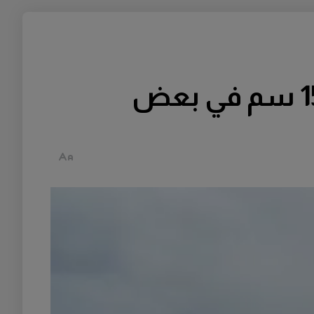
الأرصاد السويدية تحذر: تساقط ثلوج قد يصل إلى 15 سم في بعض