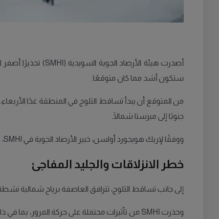
أصدرت هيئة الأرصا
ستكون أشد مما كان متوقعًا.
من المتوقع أن يبدأ تساقط الثلوج في المنطقة غدًا الأربع
جنوبًا إلى ميرستا شمالًا.
ووفقًا لإريك هويجورد أولسن، خبير الأرصاد الجوية في SMHI، فإن الثلوج ستسقط بكثافة في المناطق الشمالية من المقاطعة بمعدل يصل إلى سنتيمتر واحد في الساعة.
خطر الانزلاقات والجليد المفاجئ
إلى جانب تساقط الثلوج، تترافق العاصفة برياح شمالية نشط
وحذرت SMHI من تأثيرات محتملة على حركة المرور، ب