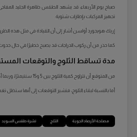
صباح يوم الأربعاء، قد يشهد الطقس ظاهرة الجليد المفاجئ ال
تجهيز المركبات بإطارات شتوية.
إريك هويجورد أولسن أشار إلى أن القيادة في مثل هذه الظرو
كما حذر من أن ركوب الدراجات قد يصبح خطيرًا في حال حدوث ا
مدة تساقط الثلوج والتوقعات المستق
من المتوقع أن تتراوح كمية الثلوج بين 5 و15 سنتيمترًا، وربما أكثر في المناطق الساحلية، وذلك خلال يومي الأربعاء والخميس. يستمر التحذير حتى الساعة السادسة من مساء الخميس.
أما بالنسبة لبقاء الثلوج، فتشير التوقعات إلى أنها ستظل ت
مصلحة الأرصاد الجوية
الثلج
نشرة طقس السويد