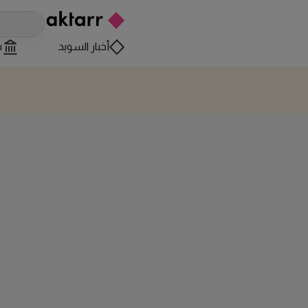
أخبار السويد
س