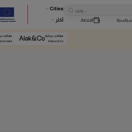
Cities
ياسية
اقتصاد
أكثر
مقالات برعاية
مقالات بر
almö stad
Alak and Co