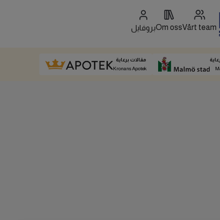
Om oss
Vårt team
بروفايل
عاية
مقالات برعاية
Kronans Apotek
M