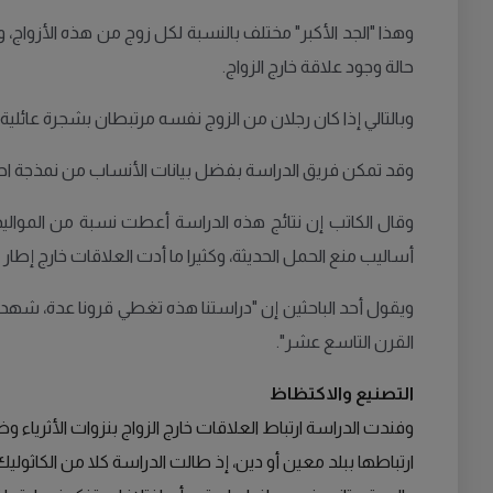
حالة وجود علاقة خارج الزواج.
وبالتالي إذا كان رجلان من الزوج نفسه مرتبطان بشجرة عائلية "أبوية" وهما لا يحملان الكروموسوم Y المشتر
وقد تمكن فريق الدراسة بفضل بيانات الأنساب من نمذجة احتما
وقال الكاتب إن نتائج هذه الدراسة أعطت نسبة من المواليد
أساليب منع الحمل الحديثة، وكثيرا ما أدت العلاقات خارج إطار ال
ويقول أحد الباحثين إن "دراستنا هذه تغطي قرونا عدة، شهدت ت
القرن التاسع عشر".
التصنيع والاكتظاظ
وفندت الدراسة ارتباط العلاقات خارج الزواج بنزوات الأثرياء 
ارتباطها ببلد معين أو دين، إذ طالت الدراسة كلا من الكاثوليك