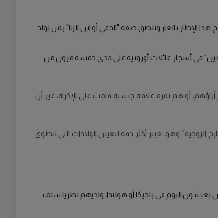
ا الإطار بالعار وتلصق صفة "الدعي أو ابن الزنا" بمن يولد
عين" في أشجار عائلات أوروبية على مدى خمسة قرون من
آباؤهم، أو هم ثمرة علاقة جنسية قامت على الإكراه، غير أن
ج الزوجية"، وهو تعبير أكثر دقة لتعيين الولادات التي تنطوي
اسع على مدى القرون الخمسة الماضية في أوروبا، وحددوا 513 "زوجا" من الرجال الذين يعيشون اليوم في بلجيكا أو هولندا، ولديهم نظريا سلف