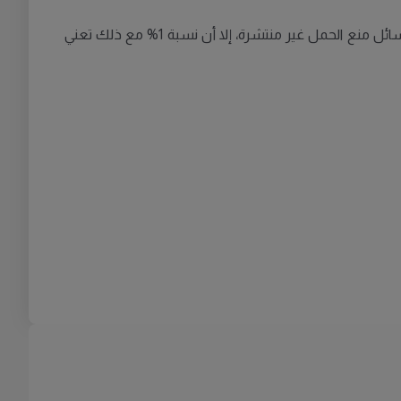
وخلصت الدراسة إلى أن نسبة الأطفال المولودين لرجل غير الأب الرسمي لم يكونوا كثيرين كما قد يظن بشكل عام، عندما كانت وسائل منع الحمل غير منتشرة، إلا أن نسبة 1% مع ذلك تعني