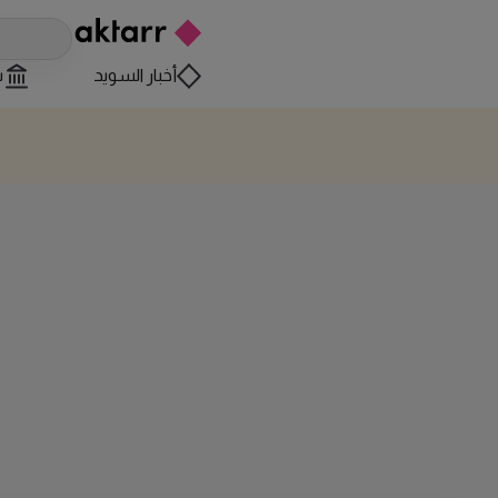
أخبار السويد
س