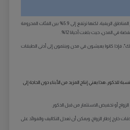
غالبا 1.6% من أطفال كل جيل، وانتهت إلى أن معدلات الأبوة خارج الزواج في حدود 0.4% إلى 0.5% بين الأثرياء والمزارعين في معظم المناطق الريفية، لكنها ترتفع إلى 5.9% بين الفئات المحرومة
ة في المدن، حيث بلغت أحيانا 12%.
فك"، فإذا كانوا يعيشون في مدن وينتمون إلى أدنى الطبقات
ة للذكور، هذا يعني إنتاج المزيد من الأبناء دون الحاجة إلى
الزواج أو تخفيض الاستثمار من قبل الذكور.
اقات خارج إطار الزواج، ويمكن أن تعدل التكاليف والفوائد على