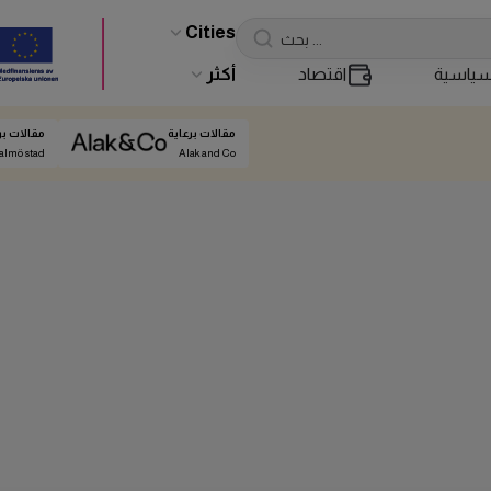
Cities
ياسية
اقتصاد
أكثر
مقالات برعاية
مقالات بر
almö stad
Alak and Co