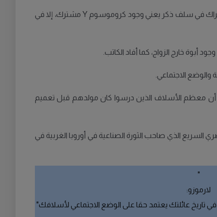
وهذا "الجد الأكبر" مختلف بالنسبة لكل زوج من هذه الأزواج، ويرجع الأقدم منهم إلى عام 1315م، حسب الدراسة التي تشير إلى أن الاشتراك في سلف ذكر يعني وجود كروموسوم Y مشترك، إلا في
 والوضع الاجتماعي.
خاصة أن معظم الأسلاف الذين درسوا كان مولدهم قبل تعميم
ري السريع الذي صاحب الثورة الصناعية في أوروبا الغربية في
"
لارموزو:
 في تاريخ عائلتك يعتمد حقا على الوضع الاجتماعي لأسلافك"