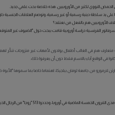
 الحمض النووي لكثير من الأوروبيين. هذه خلاصة بحث علمي جديد.
لى يد سلطة دينية رسمية أو غير رسمية، وتوصم العلاقات الجنسية خارج هذ
لاف الأوروبيين هم بالفعل من نعتقد؟
سرفاتور الفرنسية دراسة أوروبية قامت ببحث حول "الضيوف غير المتوق
 هو متعارف هم في الغالب أطفال يولدون لأمهات غير متزوجات تنكّر لهم 
كانوا في الواقع آباء بالاسم فقط دون أن يعرفوا ذلك.
ن لارموزو من جامعة لوفان ببلجيكا، اهتماما خاصا بما سموها "الأبوة خار
وقام لارموزو وزملاؤه بدراسة الأنساب على نطاق و