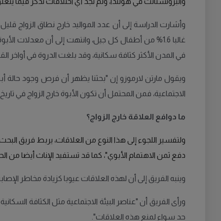
والبروتستانت في هولندا، ولم تجد أي اختلافات تذكر فيما يتعلق 
وأشارت الدراسة إلى أن عدد المواليد خارج نطاق الزواج قليل 
في المدن الأكثر كثافة سكانية، وقد بلغت الدروة في أواخر القر
ويقول مارتن لارموزو إن "بحثنا يظهر أن فرص وجود حالة أبو
الاجتماعية، فمن المحتمل أن تكون الأبوة خارج الزواج في تاريخ ع
ما دوافع العلاقة خارج الزواج؟
ولتفسير اللجوء إلى هذا النوع من العلاقات، يربط فريق البحث ا
دفع ثمن الاهتمام الأبوي"، كما قد تستفيد الإناث أيضا من ال
وينبه الفريق إلى أن لهذه العلاقات عيوبا كزيادة مخاطر الإصا
ورأى الفريق أن "عناصر البيئة الاجتماعية مثل الكثافة السكاني
حد سواء لمنع هذه العلاقات".