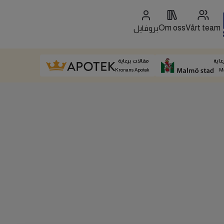
Om oss
Vårt team
بروفايل
عاية
مقالات برعاية
Kronans Apotek
M