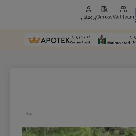
Om oss
Vårt team
بروفايل
عاية
مقالات برعاية
Kronans Apotek
M