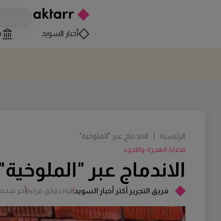
أخبار السويد
س
الرئيسية
|
الاندماج عبر "الملوخية"
قضايا-الهجرة-واللجوء
الاندماج عبر "الملوخية"
أخر تحدي
فريق التجرير أكتر أخبار السويد
null دقائق قراءة