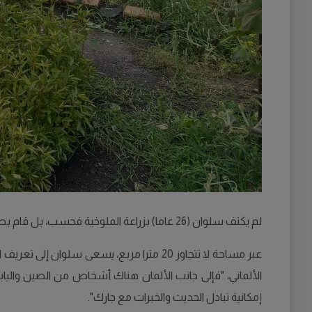
لم يكتف سلوان (26 عاما) بزراعة الملوخية فحسب، بل قام بطبخها لجيرانه الألمان، لأنها "غير معروفة لدى الألمان، لكن تحمسوا لزراعتها بعد تذوقها مطبوخة".
عبر مساحة لا تتجاوز 20 مترا مربع، يسعى 
الألماني، "فإلى جانب الألمان هناك أشخاص من الصين واليا
إمكانية تبادل الحديث والخبرات مع جارك".