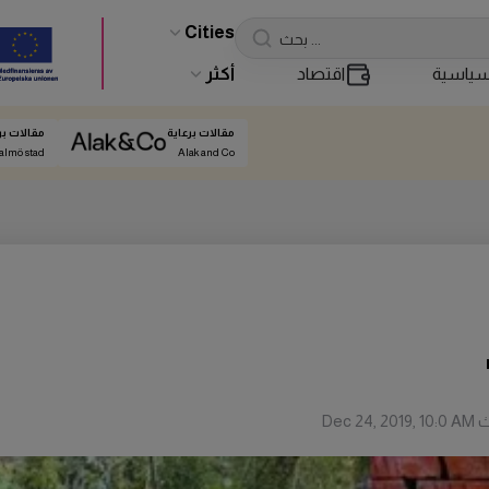
Cities
ياسية
اقتصاد
أكثر
مقالات برعاية
مقالات بر
almö stad
Alak and Co
ث
Dec 24, 2019, 10:0 AM