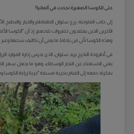
حتى الكوسا الصغيرة نجحت في ألمانيا!
إلى جانب الملوخية، زرع سلوان الطماطم والخيار والبطيخ الأ
الآخرين الذين يفتقدون خضروات بلادهم، إذ أن "الكوسا الألما
وهذه الكوسا تأتي من بلداننا، ما يعني أن تكاليف شحنها وغير
في أطروحة التخرج يريد سلوان، الذي يدرس إدارة الموارد الزراع
يعني الاستغناء عن التجار الوسطاء، وهو ما يجعل سعر الخض
بفكرته، دفعه إلى القيام بتجربة مسبقة "جربنا زراعة الكوسا وح