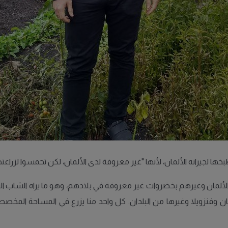
سلوان إلى تعريف الألمان وغيرهم بخضروات غير معروفة في بلادهم، وهو ما يراه ال
بان وفنزويلا وغيرها من البلدان. كل واحد منا يزرع في المساحة الم