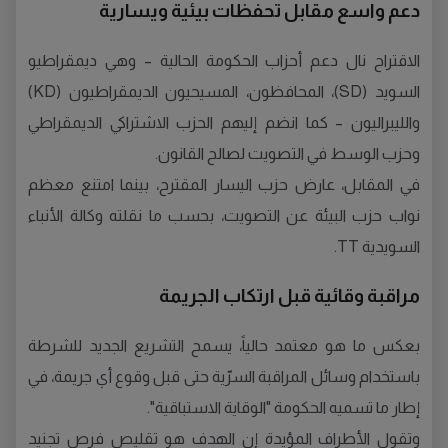
دعم واسع مقابل تحفظات بيئية ويسارية
الاقتراح نال دعم أحزاب الحكومة الحالية – وهي ديمقراطيو
السويد (SD)، المحافظون، المسيحيون الديمقراطيون (KD)
والليبراليون – كما انضم إليهم الحزب الاشتراكي الديمقراطي
وحزب الوسط في التصويت لصالح القانون.
في المقابل، عارض حزب اليسار المقترح، بينما امتنع معظم
نواب حزب البيئة عن التصويت، بحسب ما نقلته وكالة الأنباء
السويدية TT.
مراقبة وقائية قبل ارتكاب الجريمة
بعكس ما هو معتمد حالياً، يسمح التشريع الجديد للشرطة
باستخدام وسائل المراقبة السرّية حتى قبل وقوع أي جريمة، في
إطار ما تسميه الحكومة "الوقاية الاستباقية".
وتقول الأطراف المؤيدة إن الهدف هو تقليص فرص تجنيد