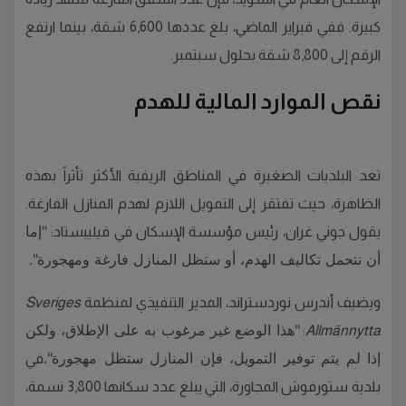
كبيرة. ففي فبراير الماضي، بلغ عددها 6,600 شقة، بينما ارتفع
الرقم إلى 8,800 شقة بحلول سبتمبر.
نقص الموارد المالية للهدم
تعد البلديات الصغيرة في المناطق الريفية الأكثر تأثراً بهذه
الظاهرة، حيث تفتقر إلى التمويل اللازم لهدم المنازل الفارغة.
"إما
يقول جوني غران، رئيس مؤسسة الإسكان في فيليبستاد:
أن نتحمل تكاليف الهدم، أو ستظل المنازل فارغة ومهجورة".
ويضيف أندرس نوردستراند، المدير التنفيذي لمنظمة
Sveriges
"هذا الوضع غير مرغوب به على الإطلاق، ولكن
:
Allmännytta
إذا لم يتم توفير التمويل، فإن المنازل ستظل مهجورة".
في
بلدية ستورفوش المجاورة، التي يبلغ عدد سكانها 3,800 نسمة،