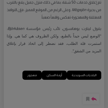
تم إغلاق خدمات 50 شقة، بما في ذلك منزل جميل يقع بالقرب
من بحيرة
Mögsjön
. وعلى الرغم من الموقع المميز، فإن النوافذ
المغلقة والمهجورة تعكس واقعاً صعباً.
يقول لينارت يوهانسون، نائب رئيس مؤسسة
Björkåsen
:
"الوضع ليس جيداً بالطبع، ولكن الظروف هي كما هي. وإذا
استمرت قلة الطلب، فقد نضطر إلى اتخاذ قرار بإغلاق
المزيد من الشقق".
البلديات السويدية
أزمة السكن
مهجور