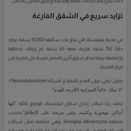
ذلك، يتم إيقاف خدمات المياه والتدفئة وإغلاق المنازل بالكامل.
تزايد سريع في الشقق الفارغة
في مدينة فيليبستاد التي يبلغ عدد سكانها 10,000 نسمة، يوجد
حالياً 150 شقة فارغة، منها 60 شقة تم إيقاف خدماتها
وإغلاقها، بينما تنتظر شقق أخرى المصير نفسه على مقربة من
مركز المدينة.
يقول جوني غران، المدير التنفيذي لشركة
Filipstadsbostäder
:
"لا نملك حالياً الميزانية اللازمة للهدم".
"إنها
تصف ريتا ساندر، إحدى سكان فيليبستاد، الوضع قائلة:
أماكن مهجورة وكئيبة، وغير مريحة على الإطلاق".
بحسب
منظمة
Sveriges Allmännytta
، وهي منظمة تمثل شركات
الإسكان العام في السويد، فإن عدد الشقق الفارغة شهد زيادة