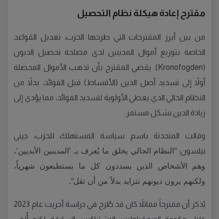
مقترح إعادة هيكلة نظام التحصيل
من بين أبرز المقترحات التي طرحها الحزب، تعديل القواعد
الخاصة بتوزيع أموال المدينين لدى مصلحة تحصيل الديون
(Kronofogden). يقضي المقترح بأن تذهب الأموال المحصلة
أولاً إلى تسديد أصل الدين (الأقساط) قبل الفوائد، بدلاً من
النظام الحالي الذي يعطي الأولوية لتسديد الفوائد، مما يؤدي إلى
زيادة الدين بشكل مستمر.
وقالت المتحدثة باسم سياسة المستهلك للحزب، جيني
"النظام الحالي يخلق ما يُعرف بـ 'المدينين الأبديين'،
نيلسون:
وهم الأشخاص الذين يسددون كل ما يستطيعون شهرياً،
ولكنهم يرون ديونهم تتزايد بدلاً من أن تقل".
يُذكر أن مقترحاً مماثلاً كان قد طُرح في دراسة أجريت عام 2023