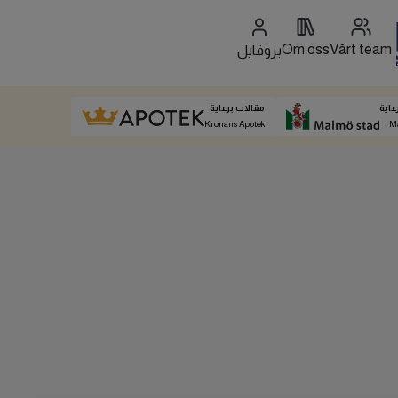
Om oss
Vårt team
بروفايل
عاية
مقالات برعاية
Kronans Apotek
M