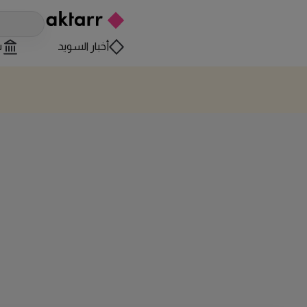
أخبار السويد
س