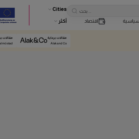
Cities
ياسية
اقتصاد
أكثر
مقالات برعاية
مقالات بر
almö stad
Alak and Co