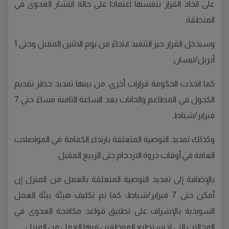
على اتخاذ القرار بنفسها اعتماداً على حالة انتشار العدوى في
المنطقة.
وسيدخل القرار حيز التنفيذ ابتداءً من يوم الاثنين المقبل وحتى 1
أبريل/نيسان.
كما اتخذت الحكومة قرارات أخرى، من بينها تمديد حظر تقديم
الكحول في المطاعم والحانات بعد الساعة الثامنة مساءً حتى 7
فبراير/شباط.
وكذلك تمديد التوصية المتعلقة بارتداء الكمامة في المواصلات
العامة في أوقات ذروة الازدحام حتى الربيع المقبل.
بالإضافة إلى تمديد التوصية المتعلقة بالعمل من المنزل إن
أمكن حتى 7 فبراير/شباط، كما تم تكليف هيئة بيئة العمل
السويدية بالإشراف على تطبيق قواعد مكافحة العدوى في
المجالات التي لا يستطيع الموظفين فيها العمل من المنزل.