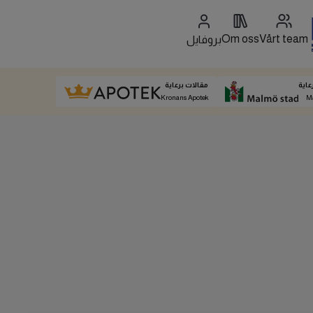
Om oss
Vårt team
بروفايل
عاية
مقالات برعاية
Kronans Apotek
M