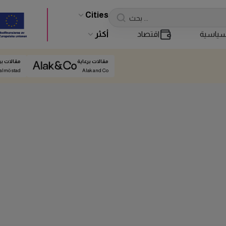
Cities
ياسية
اقتصاد
أكثر
مقالات برعاية
مقالات بر
almö stad
Alak and Co