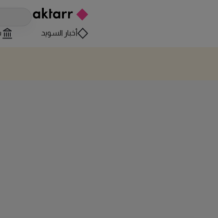
أخبار السويد
س