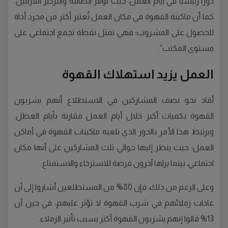
دورًا رئيسيًا في أيام العمل، حيث توفر الطاقة والتركيز اللازمين.
كما أن ماكينة القهوة في مكان العمل تُعتبر أكثر من مجرد أداة
للحصول على المشروب؛ فهي تمثل نقطة تجمع اجتماعي على
مستوى المكتب”.
العمل يزيد استهلاك القهوة
أفاد نحو نصف المشاركين في الاستطلاع أنهم يشربون
القهوة بكميات أكبر خلال أيام العمل مقارنة بأيام العطل.
ويرتبط هذا الأمر بالدور الذي تلعبه ماكينات القهوة في أماكن
العمل؛ حيث ينظر إليها حوالي ثلث المشاركين على أنها مكان
اجتماعي، بينما يراها آخرون فرصة للاسترخاء والاستمتاع.
وعلى الرغم من ذلك، فإن 80% من المستطلعين أشاروا إلى أن
عادات زملائهم في شرب القهوة لا تؤثر عليهم، في حين أن
13% قالوا إنهم يشربون القهوة أكثر بسبب تأثير الزملاء.