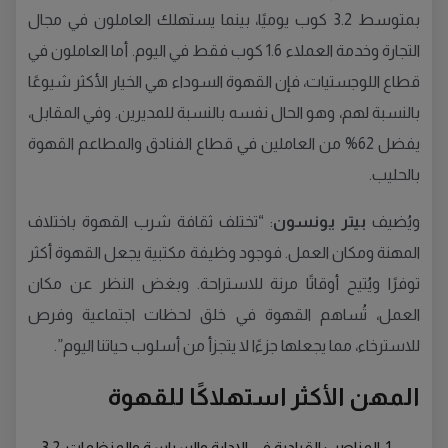
بمتوسط 3.2 كوب يوميًا، بينما يستهلك العاملون في مجال
التجارة وخدمة العملاء 1.6 كوب فقط في اليوم. أما العاملون في
قطاع اللوجستيات، فإن القهوة السوداء هي الخيار الأكثر شيوعًا
بالنسبة لهم، وهو الحال نفسه بالنسبة للمديرين. وفي المقابل،
يفضل 62% من العاملين في قطاع الفنادق والمطاعم القهوة
بالحليب.
ويُضيف
بيتر يونسون
: “تختلف ثقافة شرب القهوة باختلاف
المهنة ومكان العمل. فوجود وظيفة مكتبية يجعل القهوة أكثر
توفرًا ويُتيح أوقاتًا مرنة للاستراحة. وبغض النظر عن مكان
العمل، تُساهم القهوة في خلق لحظات اجتماعية وفرص
للاسترخاء، مما يجعلها جزءًا لا يتجزأ من أسلوب حياتنا اليوم”.
المهن الأكثر استهلاكًا للقهوة
المناصب القيادية في الإدارة والسياسة والمنظمات: 3.2