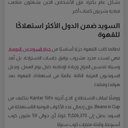
بشكل عام بكثرة، فإن الأشخاص الذين يشغلون مناصب
قيادية يشربون كميات أكبر.
السويد ضمن الدول الأكثر استهلاكًا
للقهوة
لطالما كانت القهوة جزءًا أساسيًا من
حياة السويديين اليومية.
فهي ليست مجرد مشروب يرافق جلسات الاستراحة، بل تُعد
وسيلة لتحسين المزاج وزيادة الإنتاجية خلال يوم العمل. ويحتل
السويديون المرتبة الثالثة عالميًا في استهلاك القهوة بعد
هولندا وفنلندا.
ووفقًا لبيانات الاستطلاع، الذي أجرته Kantar Sifo بتكليف من
Beans in Cup، فإن إجمالي عدد الأكواب اليومية المُستهلكة في
السويد يصل إلى 11,806,370 كوبًا، أي حوالي 59 مليون كوب
أسبوعيًا، وثلاثة مليارات كوب سنويًا.