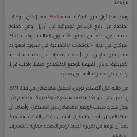
مرتفعة.
ويعد هذا أول قرار للفائدة يتخذه
البنك
منذ إعلان الولايات
المتحدة عن رفع الرسوم الجمركية في أبريل، وهي خطوة
تسببت في حالة من القلق بالأسواق العالمية. وكتب البنك
المركزي في بيانه: «التوقعات الاقتصادية في السويد تدهورت
منذ إعلان مارس، في أعقاب التغيرات في سياسة التجارة
الأمريكية. لا يزال تقييمنا للوضع الاقتصادي صعبًا، ولذلك قررنا
الإبقاء على سعر الفائدة دون تغيير».
من جانبه، قال ألكسندر نورين، المعلق الاقتصادي في قناة SVT،
إن القرار كان متوقعًا، مضيفًا: «جميع البنوك المركزية تتقدم الآن
بحذر شديد بسبب الوضع الاقتصادي غير المستقر». وأضاف أن
البنك المركزي أشار ضمنًا إلى احتمال خفض الفائدة مستقبلًا،
بعد أن توقع في تقريره الجديد تراجع التضخم مقارنة بالتقديرات
السابقة.