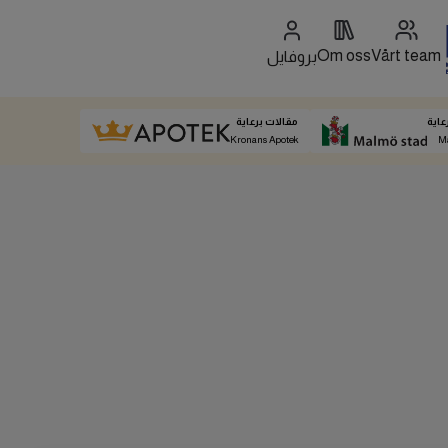
Om oss
Vårt team
بروفايل
عاية
مقالات برعاية
Kronans Apotek
M