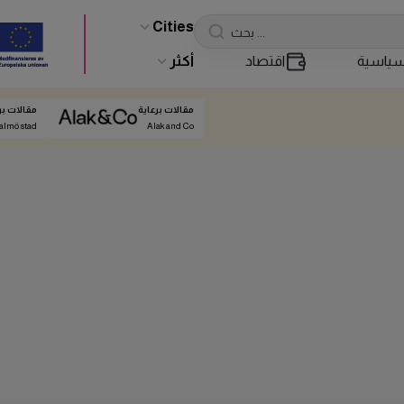
Cities
ياسية
اقتصاد
أكثر
مقالات برعاية
مقالات بر
almö stad
Alak and Co