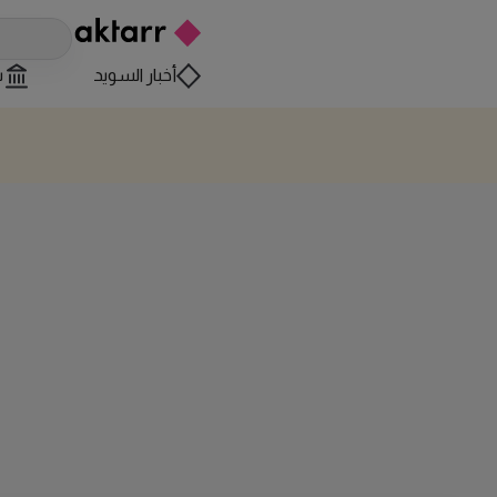
أخبار السويد
س