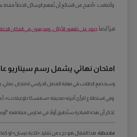
وأضافت: «أصبح من الشائع أن تُفهم الرسائل الخطأ فقط بسب
اقرأ أيضاً:
جنود على ظهور الأيائل.. ومذيعون في المكان الخطأ
امتحان نهائي يشمل رسم سيناريو عا
وسيخضع الطلاب في نهاية الفصل الدراسي لامتحان عملي، يتم 
وفي استطلاع للرأي أجرته صحيفة «سفنسكا داوغبلادت»، أعرب 62٪ من أولياء الأمور عن قلقهم من صعوبة المادة، بينما عبّر 21٪ عن سعادتهم لأن أبناءهم «سيتقنون أخيراً ل
يُذكر أن هذه المبادرة ستُطبق أولاً في مدارس مقاطعة "أوبسالا"
ملاحظة
: هذا المقال هو جزء من تقليد «كذبة نيسان» او كما تسمى بالسويدي aprilskämt ولا يعكس خطة حقيقية