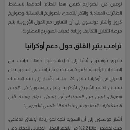
نوعين من الصواريخ ضمن هذا النظام: أحدهما لإسقاط
الطائرات المعادية والآخر للتصدي للصواريخ الباليستية وصواريخ
كروز. وأشار جونسون إلى أن التعاون مع الدول الأوروبية يتيح
فرصة لتقليل التكاليف وزيادة كميات الصواريخ المطلوبة.
ترامب يثير القلق حول دعم أوكرانيا
تطرق جونسون أيضًا إلى تداعيات فوز دونالد ترامب في
الانتخابات الرئاسية الأمريكية، حيث وعد ترامب في السابق بحل
الصراع في أوكرانيا خلال 24 ساعة، وأشار إلى نيته المحتملة
تقليص الدعم الأمريكي لأوكرانيا. وقال جونسون:
"على المدى
الطويل، ليس من المستدام أن تتحمل دولة واحدة ثلثي
الاستثمارات الدفاعية في منطقة الأطلسي-الأوروبي."
أشار جونسون إلى أن السويد تتجه نحو زيادة الإنفاق الدفاعي،
حيث تخصص حاليًا 2.2% من ناتجها المحلي الإجمالي للدفاع، ومن