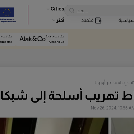
Cities
ياسية
اقتصاد
أكثر
مقالات برعاية
مقالات بر
almö stad
Alak and Co
إجرامية عبر أوروبا
 تهريب أسلحة إلى شبكات إ
Nov 26, 2024, 10:56 A