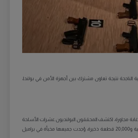
 الناجحة نتيجة تعاون مشترك بين أجهزة الأمن في بولندا،
وغابة مجاورة، اكتشف المحققون البولنديون عشرات الأسلحة
غير القانونية، بما في ذلك مسدسات، وبنادق، ورشاشات أوتوماتيكية مثل Škorpions، إضافة إلى أكثر من 80 قطعة أسلحة رئيسية و20,000 قطعة ذخيرة، وُجدت جميعها مخبأة في براميل