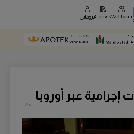
Om oss
Vårt team
بروفايل
عاية
مقالات برعاية
Kronans Apotek
M
جرامية عبر أوروبا