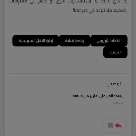
إذا كان لديك أي استفسارات أخرى أو تحتاج إلى معلومات
إضافية، فلا تتردد في طرحها!
الاتحاد الأوروبي
رخصة قيادة
إدارة النقل السويدية
التيوري
المصدر :
يعتمد الخبر على تقارير من carup
carup