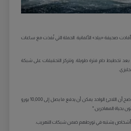
دت صحيفة «بيلد» الألمانية. الحملة التي نُفذت مع ساعات
دت العملية بعد تخطيط دام فترة طويلة. وتتركز التحقيقات على شبكة
جليزي.
كشف أحد المحققين لصحيفة «بيلد» أن الأرباح الناتجة عن تهريب البشر يمكن أن تفوق تجارة المخدرات الدولية في بعض الحالات. وأوضح أن اللاجئ الواحد يمكن أن يدفع ما يصل إلى 10,000 يورو
ن بحياة المهاجرين."
ة بحق أشخاص يشتبه في تورطهم ضمن شبكات التهريب.