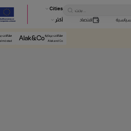
Cities
ياسية
اقتصاد
أكثر
مقالات برعاية
مقالات بر
almö stad
Alak and Co