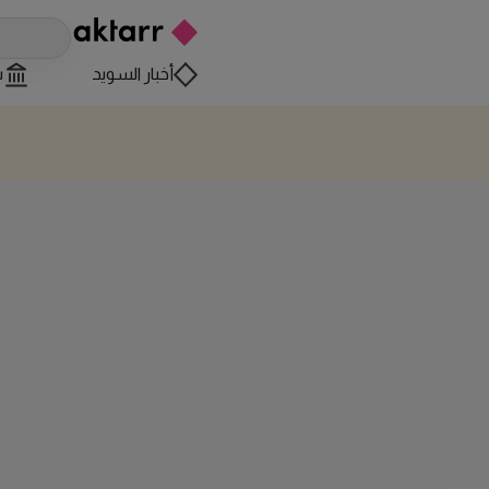
أخبار السويد
س