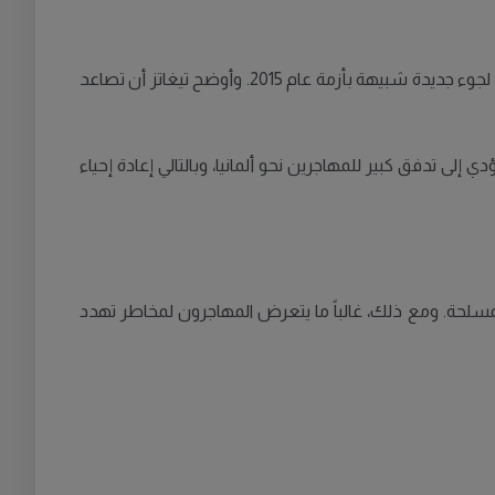
حذر هايكو تيغاتز، رئيس اتحاد الشرطة الألمانية، من تدهور الأوضاع فيما يتعلق بالمهاجرين غير الشرعيين، مشيراً إلى خطر حدوث أزمة لجوء جديدة شبيهة بأزمة عام 2015. وأوضح تيغاتز أن تصاعد
 إلى تدفق كبير للمهاجرين نحو ألمانيا، وبالتالي إعادة إحياء
مسلحة. ومع ذلك، غالباً ما يتعرض المهاجرون لمخاطر تهدد