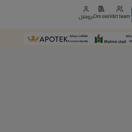
Om oss
Vårt team
بروفايل
عاية
مقالات برعاية
Kronans Apotek
M