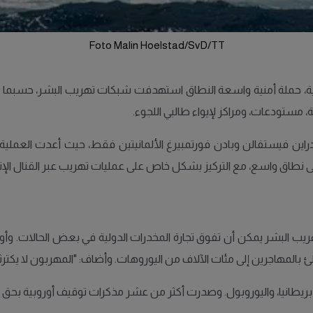
Foto Malin Hoelstad/SvD/TT
ية، حملة أمنية واسعة النطاق استهدفت شبكات تهريب البشر، حسبما أفا
مستودعات، ومراكز لإيواء طالبي اللجوء.
 شرطة في ولايتي نوردراين فيستفالن وبادن فورتمبيرغ الألمانيتين فقط، حيث أع
ى نطاق واسع، مع التركيز بشكل خاص على عمليات تهريب عبر القنال الإن
بالمهاجرين إلى مئات الآلاف من اليوروهات. وأضاف: "المهربون لا يكترثو
سا، بريطانيا، واليوروبول. وصدرت أكثر من عشر مذكرات توقيف أوروبي