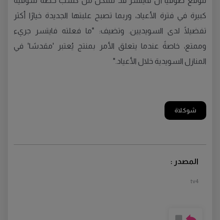
تتوقع صوفيا أن فايتسر قد تتمكن من كسب حصة سوقية
كبيرة في فترة الأعياد، وربما تصبح علبتها الجديدة خيارًا أكثر
تفضيلًا لدى السويديين. وتضيف: "ما فعلته فايتسر جريء
وممتع، خاصةً عندما يتعلق الأمر بمنتج يُعتبر 'مقدسًا' في
المنازل السويدية خلال الأعياد."
شوكلاة
المصدر :
tv4