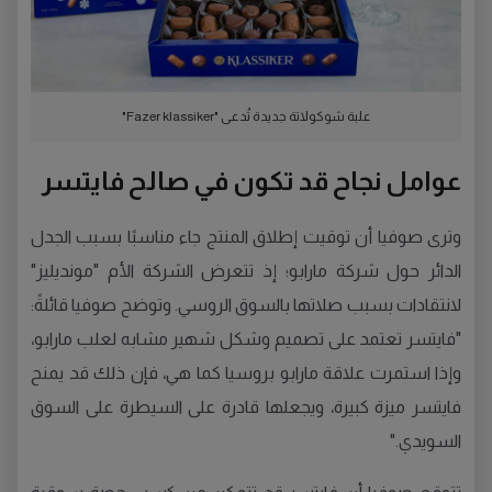
علبة شوكولاتة جديدة تُدعى "Fazer klassiker"
عوامل نجاح قد تكون في صالح فايتسر
وترى صوفيا أن توقيت إطلاق المنتج جاء مناسبًا بسبب الجدل
الدائر حول شركة مارابو؛ إذ تتعرض الشركة الأم "مونديليز"
لانتقادات بسبب صلاتها بالسوق الروسي. وتوضح صوفيا قائلةً:
"فايتسر تعتمد على تصميم وشكل شهير مشابه لعلب مارابو،
وإذا استمرت علاقة مارابو بروسيا كما هي، فإن ذلك قد يمنح
فايتسر ميزة كبيرة، ويجعلها قادرة على السيطرة على السوق
السويدي."