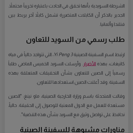
الشرطة السويدية بأنها تحقق في الحادث باعتباره تخريباً محتملاً.
الجدير بالذكر أن الكابلات المتضررة تشمل كابلاً آخر يربط بين
فنلندا وألمانيا.
طلب رسمي من السويد للتعاون
ارتبط اسم السفينة الصينية
Yi Peng 3
، التي تتواجد حالياً في مياه
كاتيغات، بهذه
الأضرار
. وأرسلت السويد الخميس الماضي طلباً
رسمياً إلى الصين للتعاون بشأن التحقيقات المتعلقة بهذه
السفينة. وقد أعلنت الصين استعدادها للتعاون.
وقالت المتحدثة باسم وزارة الخارجية الصينية، ماو نينغ: "الصين
مستعدة للعمل مع الدول المعنية للوصول إلى الحقيقة. حالياً،
نحافظ على تواصل وثيق مع السويد بشأن هذه القضية".
مناورات مشبوهة للسفينة الصينية