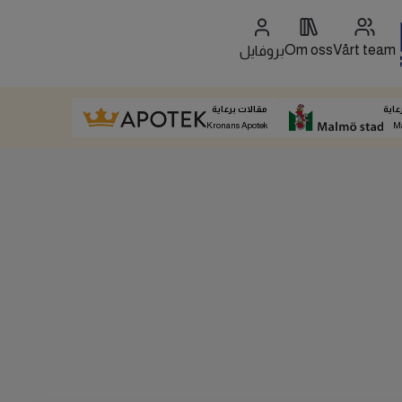
Om oss
Vårt team
بروفايل
عاية
مقالات برعاية
Kronans Apotek
M