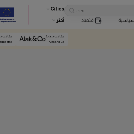
Cities
ياسية
اقتصاد
أكثر
مقالات برعاية
مقالات بر
almö stad
Alak and Co