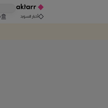
أخبار السويد
س