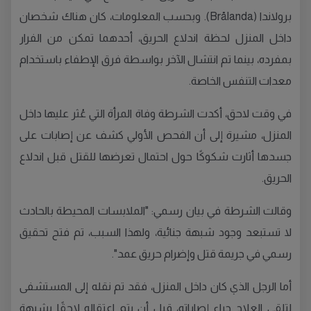
برولاندا (Brålanda). وبحسب المعلومات، كان هناك شخصان
داخل المنزل لحظة اندلاع الحريق، أحدهما تمكن من الفرار
بمفرده، بينما تم انتشال الآخر بواسطة فرق الإطفاء باستخدام
معدات التنفس الخاصة.
في وقت لاحق، أكدت الشرطة وفاة المرأة التي عُثر عليها داخل
المنزل، مشيرة إلى أن الفحص الأولي كشف عن إصابات على
جسدها أثارت شكوكًا حول احتمال تعرضها للقتل قبل اندلاع
الحريق.
وقالت الشرطة في بيان رسمي: "الملابسات المحيطة بالحادث
لا تستبعد وجود شبهة جنائية، ولهذا السبب، تم فتح تحقيق
رسمي في جريمة قتل وإضرام حريق عمد".
أما الرجل الذي كان داخل المنزل، فقد تم نقله إلى المستشفى
لتلقي العلاج جراء إصاباته، قبل أن يتم اعتقاله لاحقًا بشبهة