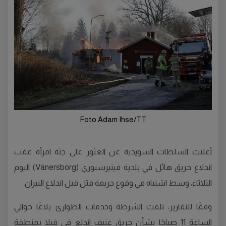
Foto Adam Ihse/TT
أعلنت السلطات السويدية عن العثور على جثة امرأة عقب
اندلاع حريق هائل في بلدية فينيرسبوري (Vänersborg) اليوم
الثلاثاء، وسط اشتباه في وقوع جريمة قتل قبل اندلاع النيران.
وفقًا للتقارير، تلقت الشرطة وخدمات الطوارئ بلاغًا حوالي
الساعة 11 صباحًا بشأن حريق عنيف اندلع في فيلا بمنطقة