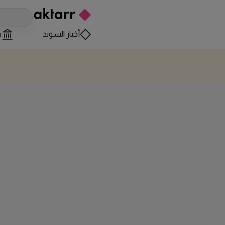
أخبار السويد
س