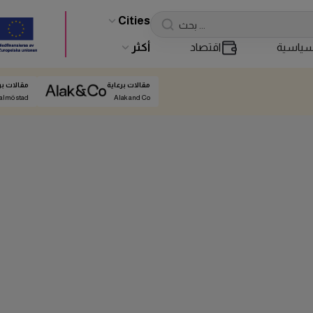
Cities
ياسية
اقتصاد
أكثر
مقالات برعاية
مقالات بر
almö stad
Alak and Co