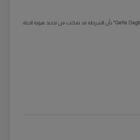
في منتصف شهر نوفمبر، تم اكتشاف بقايا بشرية في منطقة غابات في مدينة غيفلي. الآن، أفادت إحدى أفراد الأسرة لصحيفة "Gefle Dagblad" بأن الشرطة قد تمكنت من تحديد هوية الجثة،