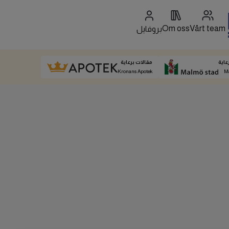
Om oss
Vårt team
بروفايل
عاية
مقالات برعاية
Kronans Apotek
M