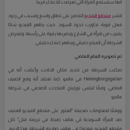
أنها ستستمع للمرأة التي تعرضت للاعتداء قريبا.
انتشر
مقطع الفيديو
القصير على نطاق واسع وتسبب في ردود
فعل قوية، تجاوزت حدود السويد. حيث يظهر الفيديو شابًا
يقترب من امرأة في الشارع ويضربها بقوة على رأسها. وتفترض
الشرطة أن الفيلم حقيقي ويظهر اعتداء حقيقي.
تم تصويره العام الماضي
تمكنت الشرطة من تحديد مكان الحادث، وأعلنت أنه في
Helsingborgsgatan في مالمو. كما تعتقد أنه وقع الصيف
الماضي، وفقًا لنيلس نورلينج، المتحدث الصحفي في شرطة
مالمو.
ووفقًا لمعلومات صحيفة "العثور على مقطع الفيديو العنيف
ضد المرأة السويدية في هاتف ضبط في جريمة قتل" كان
مقطع الفيديو موجودًا في هاتف صادرته الشرطة هذا الربيع.