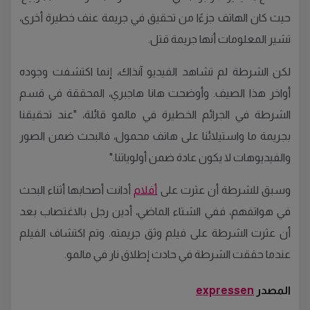
حيث كان الهاتف جزءًا من تحقيق في جريمة عنف خطيرة أخرى،
تشير المعلومات أنها جريمة قتل.
لكن الشرطة لم تشاهد الفيديو آنذاك، إنما اكتشفت وجوده
أواخر هذا الصيف. وأوضحت هانا هاجبري، المحققة في قسم
الشرطة في الجرائم الخطيرة في مالمو قائلة، "عند تحقيقنا
بجريمة ما واستيلائنا على هاتف محمول، فالبحث ضمن الصور
والفيديوهات لا يكون عادة ضمن أولوياتنا."
وسبق للشرطة أن عثرت على
أفلام
أدانت أصحابها أثناء البحث
في هواتفهم، ففي الشتاء الماضي، أدين رجل بالاغتصاب بعد
أن عثرت الشرطة على فيلم وثق جريمته. وتم اكتشاف الفيلم
عندما حققت الشرطة في حادث إطلاق نار في مالمو.
المصدر
expressen