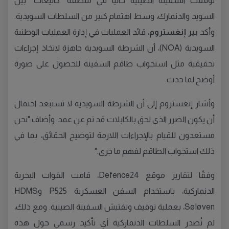
توقفت السفينة الصينية حاليًا في منطقة "كاتيغات" بين
السويد والدنمارك، وسط اهتمام كبير من السلطات السويدية.
وأكد
بير إنغستروم
، قائد العمليات في إدارة العمليات الوطنية
السويدية (NOA)، أن الشرطة السويدية جاهزة لاتخاذ إجراءات
تحقيقية مثل استجواب طاقم السفينة للحصول على صورة
أوضح لما حدث.
وأشار إنغستروم إلى أن الشرطة السويدية لا تستبعد احتمال
أن يكون الضرر الذي لحق بالكابلات قد تم عن عمد. وأضاف:"نحن
مستعدون للقيام بالإجراءات اللازمة لتوضيح الحقائق، بما في
ذلك استجواب الطاقم لفهم ما جرى."
وفقًا لتقارير موقع Defence24، قامت القوات البحرية
الدنماركية، باستخدام السفن العسكرية P525 وHDMS
Søløven، بعملية توقيف وتفتيش السفينة الصينية. ومع ذلك،
لم تُصدر السلطات الدنماركية أي تأكيد رسمي حول هذه