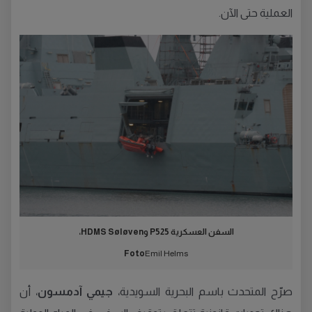
العملية حتى الآن.
السفن العسكرية P525 وHDMS Søløven،
Foto
Emil Helms
صرّح المتحدث باسم البحرية السويدية،
جيمي آدمسون
، أن