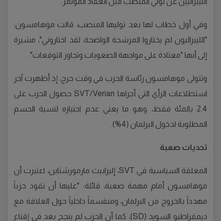
الليبراليين عن تولي المنصب قبل انعقاد المؤتمر.
وفي أول خطاب لها بعد توليها المنصب، قالت موهامسون:
"الليبراليون لم يختاروا المرشحة الواضحة، لقد اختاروني"، مشيرة
إلى أنها "معتادة على مواجهة الصعوبات وتجاوز التوقعات".
وتتولى موهامسون رئاسة الحزب في وقت حرج، إذ أظهرت آخر
استطلاعات الرأي التي أجراها SVT/Verian حصول الحزب على
2.4 بالمئة فقط، وهو ما يعني عدم اجتيازه لنسبة الحسم
المطلوبة لدخول البرلمان (4%).
تحديات صعبة
المعلقة السياسية في SVT، إليزابيث مارمورشتاين، اعتبرت أن
موهامسون أمام مهمة صعبة، قائلة: "عليها أن تقود حزباً
مهدداً بالخروج من البرلمان، ومنقسماً داخلياً حول العلاقة مع
ديمقراطيو السويد (SD)، كما أن الحزب لم ينجح بعد في إقناع