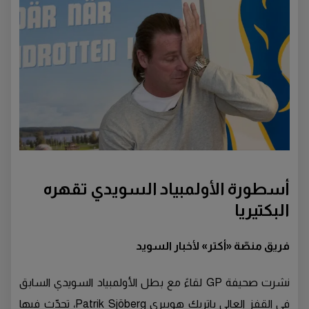
أسطورة الأولمبياد السويدي تقهره
البكتيريا
فريق منصّة «أكتر» لأخبار السويد
نشرت صحيفة GP لقاءً مع بطل الأولمبياد السويدي السابق
في القفز العالي باتريك هوبيري Patrik Sjöberg، تحدّث فيها