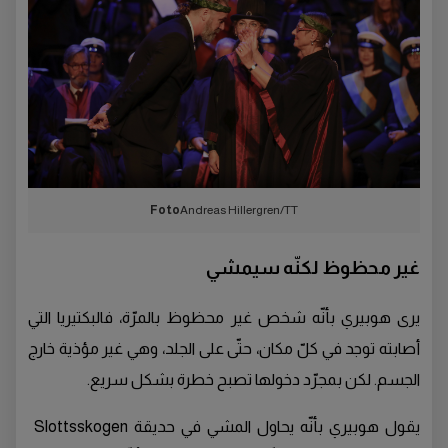
Foto
Andreas Hillergren/TT
غير محظوظ لكنّه سيمشي
يرى هوبيري بأنّه شخص غير محظوظ بالمرّة، فالبكتيريا التي
أصابته توجد في كلّ مكان، حتّى على الجلد، وهي غير مؤذية خارج
الجسم. لكن بمجرّد دخولها تصبح خطرة بشكل سريع.
يقول هوبيري بأنّه يحاول المشي في حديقة Slottsskogen