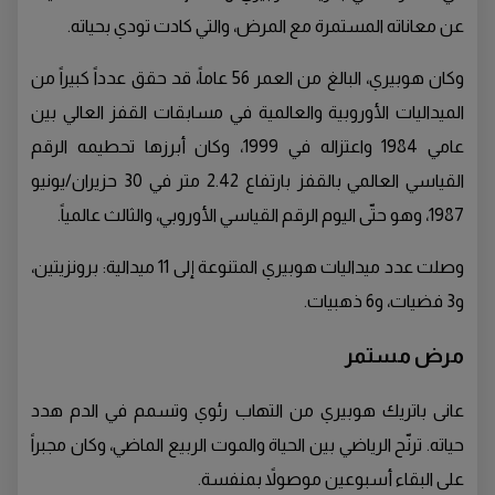
عن معاناته المستمرة مع المرض، والتي كادت تودي بحياته.
وكان هوبيري، البالغ من العمر 56 عاماً، قد حقق عدداً كبيراً من
الميداليات الأوروبية والعالمية في مسابقات القفز العالي بين
عامي 1984 واعتزاله في 1999، وكان أبرزها تحطيمه الرقم
القياسي العالمي بالقفز بارتفاع 2.42 متر في 30 حزيران/يونيو
1987، وهو حتّى اليوم الرقم القياسي الأوروبي، والثالث عالمياً.
وصلت عدد ميداليات هوبيري المتنوعة إلى 11 ميدالية: برونزيتين،
و3 فضيات، و6 ذهبيات.
مرض مستمر
عانى باتريك هوبيري من التهاب رئوي وتسمم في الدم هدد
حياته. ترنّح الرياضي بين الحياة والموت الربيع الماضي، وكان مجبراً
على البقاء أسبوعين موصولاً بمنفسة.