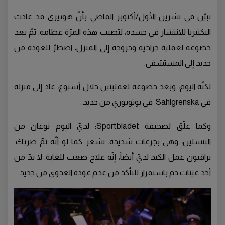
تبيّن في تشرين الأول/أكتوبر الماضي بأنّ هوبيري قد عادت
البكتيريا للانتشار في جسده، لتصيب هذه المرّة عظامه. ثمّ بعد
خضوعه لعملية جراحية وخروجه إلى المنزل، اضطرّ للعودة من
جديد إلى المستشفى.
لكنّه اليوم، وبعد خضوعه لعمليتين خلال أسبوع، عاد إلى منزله
في Sahlgrenska في يوتوبوري من جديد.
وكما علّق لصحيفة Sportbladet: لديّ اليوم نوعان من
البنسلين، وهي بجرعات شديدة. تشعر كما لو أنّه تمّ ضربك.
يراقبون عمل الكبد لديّ أيضاً، إنّه علاج صعب للغاية. لا بدّ من
أخذ عينات دم باستمرار للتأكد من عدم عودة العدوى من جديد.