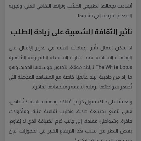
أشادت بجمالها الطبيعي الخلّاب، وتراثها الثقافي الغني، وتجربة
الطعام الفريدة التي تقدمها.
تأثير الثقافة الشعبية على زيادة الطلب
لا يمكن إغفال تأثير الإنتاجات الفنية في تعزيز الإقبال على
الوجهات السياحية. فقد اختارت السلسلة التلفزيونية الشهيرة
The White Lotus تايلاند موقعًا لتصوير موسمها الجديد، وهو
ما زاد من جاذبية البلد عالميًا، خاصة مع المشاهد المذهلة التي
تُظهر شواطئها الرملية الناعمة ومنتجعاتها الفاخرة.
وتعليقًا على ذلك، تقول كرانتز: "تايلاند وجهة سياحية لا تُضاهى،
فهي تتمتع بطبيعة خلابة، وتجارب ثقافية غنية، ومأكولات
فاخرة، وشواطئ ممتدة، إلى جانب كرم الضيافة الذي لا يُقاوم.
بغض النظر عن سبب هذا الارتفاع الكبير في الحجوزات، فإن
سحر هذا البلد لا يمكن إنكاره".