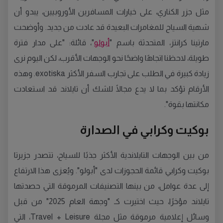
مثل جزر الكناري، على خيارات المسافرين الأوروبيين، يبدو أن
شهية السياح للمغامرات البعيدة قد عادت من جديد. وأوضحت
مارتينا كرانتز، المتحدثة باسم "
أبولو
"، قائلة: "على مدار فترة
طويلة، لاحظنا اتجاهًا واضحًا نحو الوجهات الأقرب، لكن اليوم نرى
زيادة كبيرة في الطلب على تجارب السفر الأكثر exotiska. وهذه
الأرقام تؤكد بما لا يدع مجالًا للشك أن تايلاند قد استعادت
مكانتها بقوة".
بوكيت وكرابي في الصدارة
من بين الوجهات التايلاندية الأكثر جذبًا للسياح، تتصدر جزيرتا
بوكيت وكرابي قائمة الحجوزات لدى "أبولو". ويُعزى هذا الارتفاع
إلى عدة عوامل، من بينها التصنيفات المرموقة التي حصدتها
تايلاند مؤخرًا، حيث اختيرت كـ "وجهة العام 2025" من قبل
وسائل إعلامية مرموقة مثل مجلة Travel + Leisure، التي