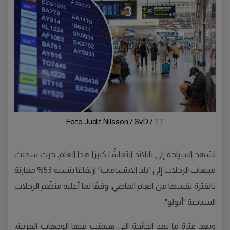
Foto Judit Nilsson / SvD / TT
تشهد السياحة إلى تايلاند انتعاشًا كبيرًا هذا العام، حيث سجلت
مبيعات الرحلات إلى "بلد الابتسامات" ارتفاعًا بنسبة 53% مقارنة
بالفترة نفسها من العام الماضي، وفقًا لما أعلنه منظّم الرحلات
السياحية "أبولو".
وبعد فترة ما بعد الجائحة التي هيمنت فيها الوجهات القريبة،