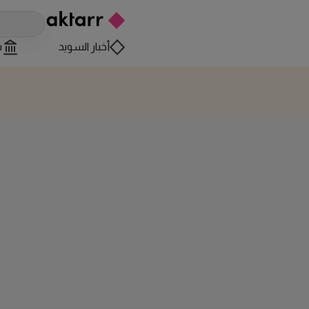
أخبار السويد
س