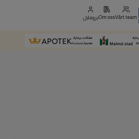
Om oss
Vårt team
بروفايل
عاية
مقالات برعاية
Kronans Apotek
M