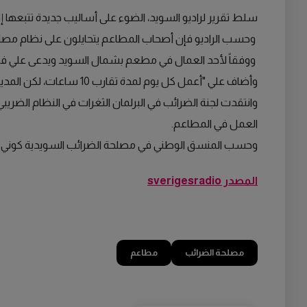
سلط تقرير لراديو السويد، الضوء على أساليب جديدة تتبعها
وحسب الراديو فإن أصحاب المطاعم يتحايلون على نظام مصلح
ووفقاً لأحد العمال في مطعم بشمال السويد ويدعى علي فإ
وأضاف علي "أعمل كل يوم لمدة تقارب 10 ساعات، لكن المدير يقوم بإدخال ساعات عمل مغايرة، يقول أني عملت من الساعة 12 وحتى 14 اليوم، وفي اليوم السابق من 10 إلى 13".
وانتقدت لجنة الضرائب في البرلمان الثغرات في النظام الضريب
العمل في المطاعم.
وحسب المنسق الوطني في مصلحة الضرائب السويدية كوني سفن
المصدر sverigesradio
مصلحة الضرائب
مطاعم