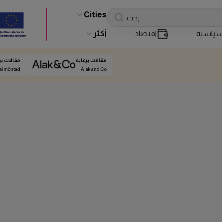
Cities
ياسية
اقتصاد
أكثر
مقالات برعاية
مقالات بر
almö stad
Alak and Co